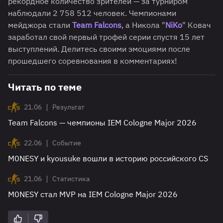
рекордное количество зрителей — за турниром
наблюдали 2 758 512 человек. Чемпионами
мейджора стали
Team Falcons
, а Никола "
NiKo
" Ковач
заработал свой первый трофей серии спустя 15 лет
выступлений. Делитесь своими эмоциями после
прошедшего соревнования в комментариях!
Читать по теме
|
21.06
Результат
Team Falcons — чемпионы IEM Cologne Major 2026
|
22.06
Событие
M0NESY и kyousuke вошли в историю российского CS
|
21.06
Статистика
M0NESY стал MVP на IEM Cologne Major 2026