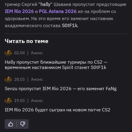
тренер Сергей "
hally
" Шаваев пропустит предстоящие
IEM Rio 2026
и
PGL Astana 2026
из-за проблем со
здоровьем. На это время его заменит наставник
академического состава
S0tF1k
.
Читать по теме
|
02.04
Анонс
Hally пропустит ближайшие турниры по CS2 —
временным наставником Spirit станет S0tF1k
|
28.03
Анонс
Senzu пропустит IEM Rio 2026 — его заменит FaNg
|
19.03
Анонс
IEM Rio 2026 будет сыгран на новом патче CS2