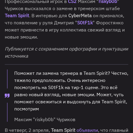
Профессиональный игрок в
CS2
Максим "
riskyb0b
"
Чуриков высказался о замене в тренерском штабе
T
eam Spirit
. В интервью для
CyberMeta
он признался,
что появление у руля Дмитрия "
S0tF1k
" Форостянко
может привнести в игру коллектива свежий взгляд и
новые эмоции.
Публикуется с сохранением орфографии и пунктуации
источника
Поможет ли замена тренера в Team Spirit? Честно,
тяжело предположить. Очень интересно
посмотреть на S0tF1k на тир-1 сцене. Это всё
равно новый взгляд, новые эмоции. Может, чуть
поможет освежиться и выдохнуть для Team Spirit,
посмотрим
Максим "riskyb0b" Чуриков
В четверг, 2 апреля,
Team Spirit
объявили
, что главный