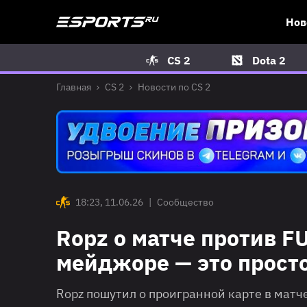
Нов
CS 2
Dota 2
Главная
CS 2
Новости по CS 2
18:23, 11.06.26
|
Сообщество
Ropz о матче против F
мейджоре — это прост
Ropz пошутил о проигранной карте в матч