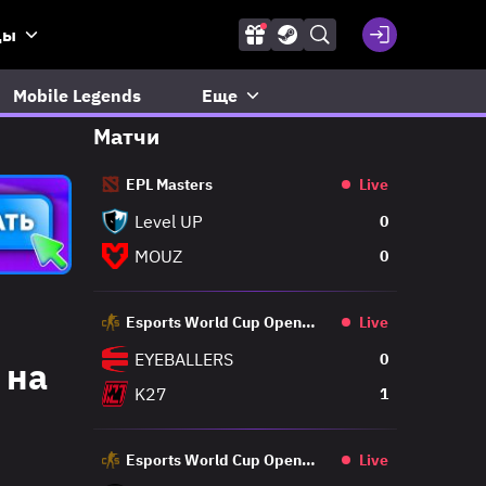
ды
Mobile Legends
Еще
Матчи
EPL Masters
Live
Level UP
0
MOUZ
0
Esports World Cup Open
Live
Qualifier
EYEBALLERS
0
 на
K27
1
Esports World Cup Open
Live
Qualifier