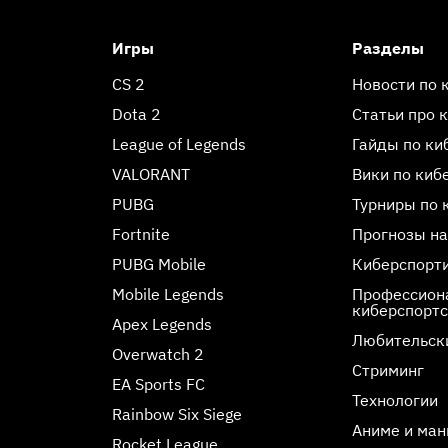
Игры
Разделы
CS 2
Новости по 
Dota 2
Статьи про 
League of Legends
Гайды по ки
VALORANT
Вики по киб
PUBG
Турниры по 
Fortnite
Прогнозы на
PUBG Mobile
Киберспорт
Mobile Legends
Профессиона
киберспорт
Apex Legends
Любительск
Overwatch 2
Стриминг
EA Sports FC
Технологии
Rainbow Six Siege
Аниме и ман
Rocket League