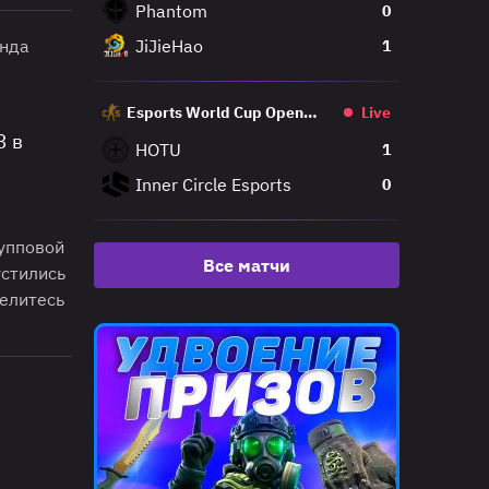
Phantom
0
унда
JiJieHao
1
Esports World Cup Open
Live
Qualifier
3 в
HOTU
1
Inner Circle Esports
0
рупповой
Все матчи
стились
елитесь