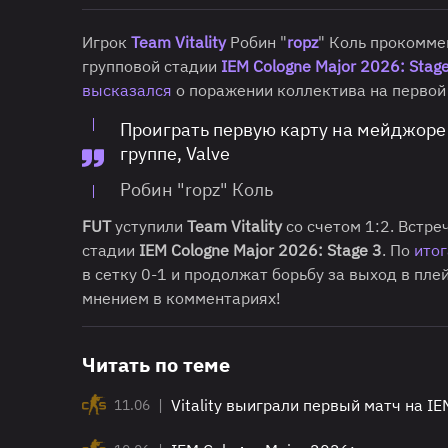
Игрок
Team Vitality
Робин "
ropz
" Коль прокомме
групповой стадии
IEM Cologne Major 2026: Stag
высказался
о поражении коллектива на первой 
Проиграть первую карту на мейджоре —
группе, Valve
Робин "ropz" Коль
FUT
уступили
Team Vitality
со счетом 1:2. Встре
стадии
IEM Cologne Major 2026: Stage 3
. По
итог
в сетку 0-1 и продолжат борьбу за выход в пл
мнением в комментариях!
Читать по теме
|
Vitality выиграли первый матч на IE
11.06