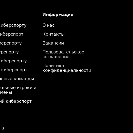
Информация
киберспорту
О нас
киберспорт
Контакты
берспорту
Вакансии
ерспорту
Пользовательское
соглашение
киберспорту
Политика
 киберспорт
конфиденциальности
ивные команды
льные игроки и
смены
ий киберспорт
га