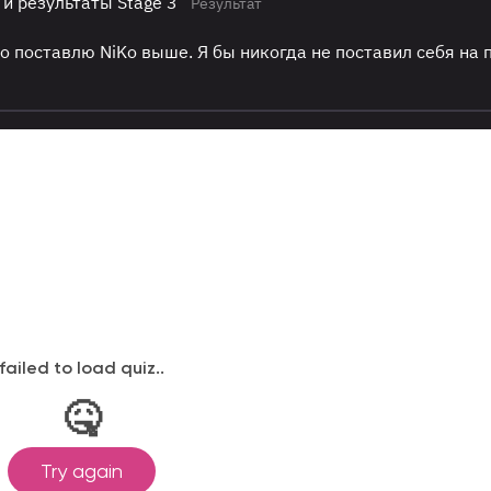
 и результаты Stage 3
Результат
о поставлю NiKo выше. Я бы никогда не поставил себя на 