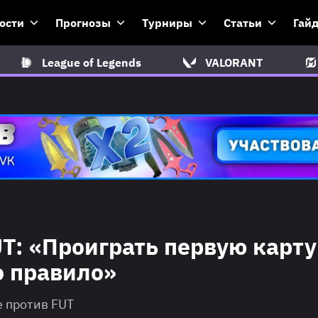
ости
Прогнозы
Турниры
Статьи
Гай
League of Legends
VALORANT
UT: «Проиграть первую карту
о правило»
е против FUT