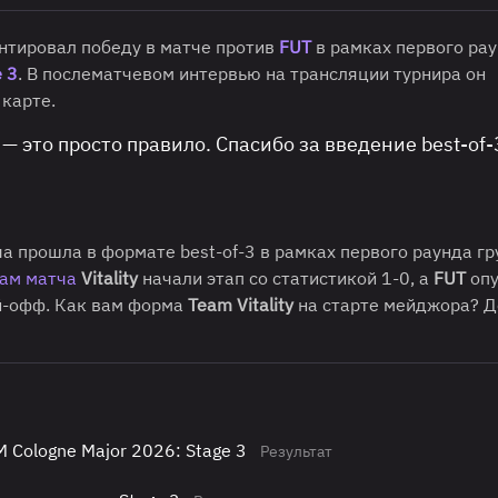
нтировал победу в матче против
FUT
в рамках первого ра
e 3
. В послематчевом интервью на трансляции турнира он
карте.
 это просто правило. Спасибо за введение best-of-
ча прошла в формате best-of-3 в рамках первого раунда г
ам матча
Vitality
начали этап со статистикой 1-0, а
FUT
опу
ей-офф. Как вам форма
Team Vitality
на старте мейджора? Д
M Cologne Major 2026: Stage 3
Результат