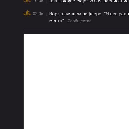
|
IEM Cologne Major 2026: расписание
10.06
|
Ropz о лучшем рифлере: "Я все равн
02.06
место"
Сообщество