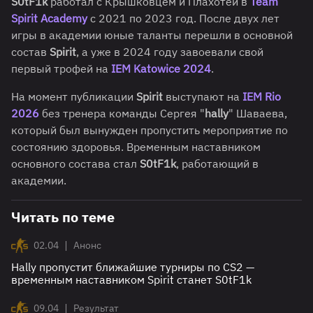
S0tF1k
работал с Крышковцем и Плахотей в
Team
Spirit Academy
с 2021 по 2023 год. После двух лет
игры в академии юные таланты перешли в основной
состав
Spirit
, а уже в 2024 году завоевали свой
первый трофей на
IEM Katowice 2024
.
На момент публикации
Spirit
выступают на
IEM Rio
2026
без тренера команды Сергея "
hally
" Шаваева,
который был вынужден пропустить мероприятие по
состоянию здоровья. Временным наставником
основного состава стал
S0tF1k
, работающий в
академии.
Читать по теме
|
02.04
Анонс
Hally пропустит ближайшие турниры по CS2 —
временным наставником Spirit станет S0tF1k
|
09.04
Результат