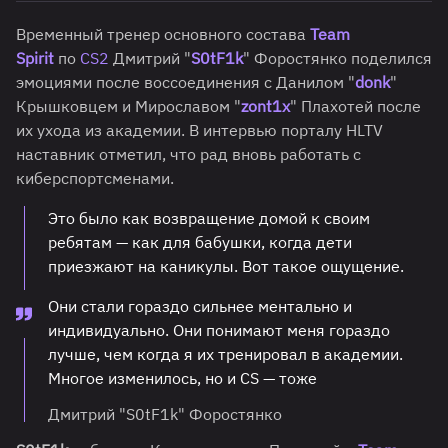
Временный тренер основного состава
T
eam
Spirit
по
CS2
Дмитрий "
S0tF1k
" Форостянко поделился
эмоциями после воссоединения с Данилом "
donk
"
Крышковцем и Мирославом "
zont1x
" Плахотей после
их ухода из академии. В интервью порталу HLTV
наставник отметил, что рад вновь работать с
киберспортсменами.
Это было как возвращение домой к своим
ребятам — как для бабушки, когда дети
приезжают на каникулы. Вот такое ощущение.
Они стали гораздо сильнее ментально и
индивидуально. Они понимают меня гораздо
лучше, чем когда я их тренировал в академии.
Многое изменилось, но и CS — тоже
Дмитрий "S0tF1k" Форостянко