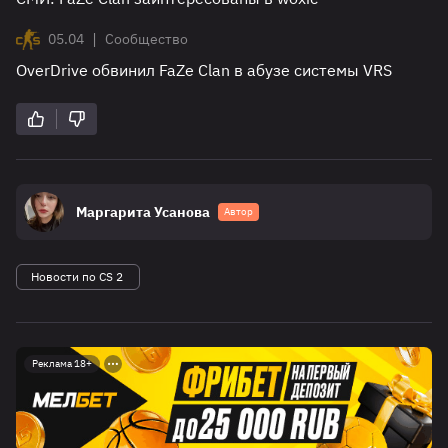
|
05.04
Сообщество
OverDrive обвинил FaZe Clan в абузе системы VRS
Маргарита Усанова
Автор
Новости по CS 2
Реклама 18+