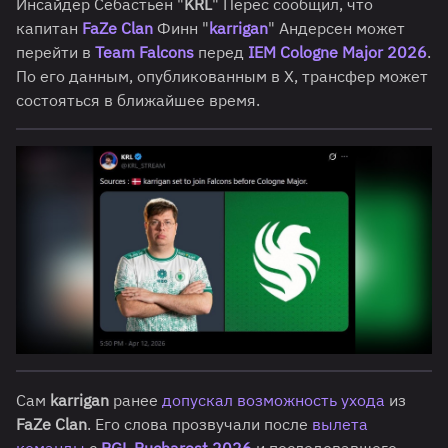
Инсайдер Себастьен "
KRL
" Перес сообщил, что
капитан
FaZe Clan
Финн "
karrigan
" Андерсен может
перейти в
Team Falcons
перед
IEM Cologne Major 2026
.
По его данным, опубликованным в X, трансфер может
состояться в ближайшее время.
Сам
karrigan
ранее
допускал возможность ухода
из
FaZe Clan
. Его слова прозвучали после
вылета