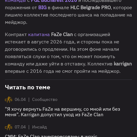
команды
с
PGL Bucharest 2026
и последовавшего
поражения от
BIG
в финале
HLC Belgrade PRO
, которое
лишило коллектив последнего шанса на попадание на
мейджор.
Контракт
капитана
FaZe Clan
с организацией
истекает в августе 2026 года, и стороны пока не
договорились о продлении. На этом фоне начали
появляться слухи о том, что он может покинуть
команду или даже уйти в отставку. Коллектив
karrigan
впервые с 2016 года не смог пройти на мейджор.
Читать по теме
|
06.04
Сообщество
"Я хочу вернуть FaZe на вершину, со мной или без
меня". Karrigan допустил уход из FaZe Clan
|
07.04
Инсайд
СМИ: FaZe Clan заинтересованы в woxic