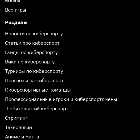
Roblox
Все игры
Разделы
Новости по киберспорту
Статьи про киберспорт
Гайды по киберспорту
Вики по киберспорту
Турниры по киберспорту
Прогнозы на киберспорт
Киберспортивные команды
Профессиональные игроки и киберспортсмены
Любительский киберспорт
Стриминг
Технологии
Аниме и манга