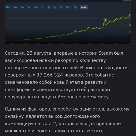
Сегодня, 25 августа, впервые в истории Steam был
зафиксирован новый рекорд по количеству
одновременных пользователей. В пике онлайн достиг
невероятных 37 266 324 игроков. Это событие
ознаменовало собой новый этап в развитии
платформы и свидетельствует о её растущей
популярности среди геймеров по всему миру.
Одним из факторов, способствующих столь высокому
онлайну, является выход долгожданного
компендиума в Dota 2, который всегда привлекает
множество игроков. Также стоит отметить