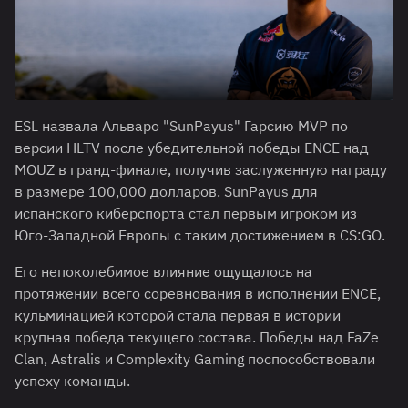
ESL назвала Альваро "SunPayus" Гарсию MVP по
версии HLTV после убедительной победы ENCE над
MOUZ в гранд-финале, получив заслуженную награду
в размере 100,000 долларов. SunPayus для
испанского киберспорта стал первым игроком из
Юго-Западной Европы с таким достижением в CS:GO.
Его непоколебимое влияние ощущалось на
протяжении всего соревнования в исполнении ENCE,
кульминацией которой стала первая в истории
крупная победа текущего состава. Победы над FaZe
Clan, Astralis и Complexity Gaming поспособствовали
успеху команды.