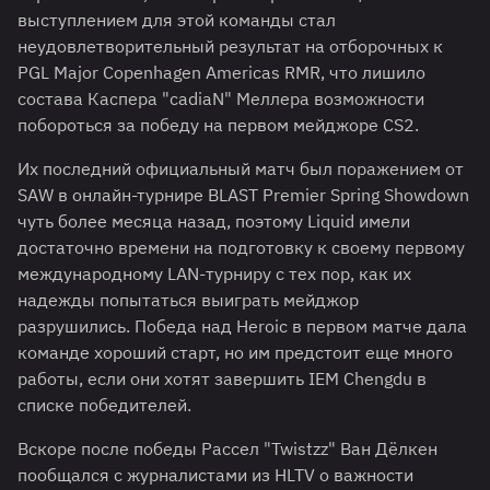
выступлением для этой команды стал
неудовлетворительный результат на отборочных к
PGL Major Copenhagen Americas RMR, что лишило
состава Каспера "⁠cadiaN⁠" Меллера возможности
побороться за победу на первом мейджоре CS2.
Их последний официальный матч был поражением от
SAW в онлайн-турнире BLAST Premier Spring Showdown
чуть более месяца назад, поэтому Liquid имели
достаточно времени на подготовку к своему первому
международному LAN-турниру с тех пор, как их
надежды попытаться выиграть мейджор
разрушились. Победа над Heroic в первом матче дала
команде хороший старт, но им предстоит еще много
работы, если они хотят завершить IEM Chengdu в
списке победителей.
Вскоре после победы Рассел "⁠Twistzz⁠" Ван Дёлкен
пообщался с журналистами из HLTV о важности