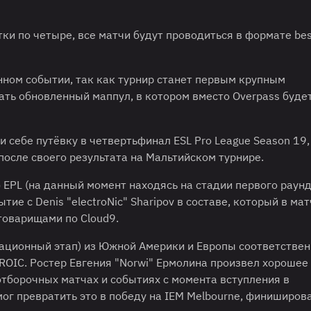
ки по четыре, все матчи будут проводиться в формате bes
нном событии, так как турнир станет первым крупным
ть обновленный маппул, в котором вместо Overpass буде
и себе путёвку в четвертьфинал ESL Pro League Season 19,
после своего результата на Мальтийском турнире.
 EPL (на данный момент находясь на стадии первого раунд
е с Denis "⁠electroNic⁠" Sharipov в составе, который в мат
товарищами по Cloud9.
ационный этап) из Южной Америки и Европы соответствен
ROIC. Ростер Евгения "⁠Norwi⁠" Ермолина произвел хорошее
отборочных матчах и событиях с момента вступления в
смог превратить это в победу на IEM Melbourne, финиширов