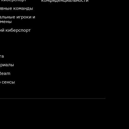
ивные команды
льные игроки и
смены
ий киберспорт
га
ериалы
Steam
 сенсы