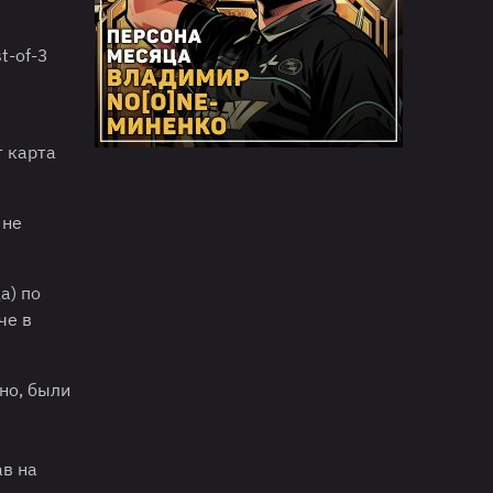
t-of-3
т карта
 не
а) по
че в
но, были
ав на