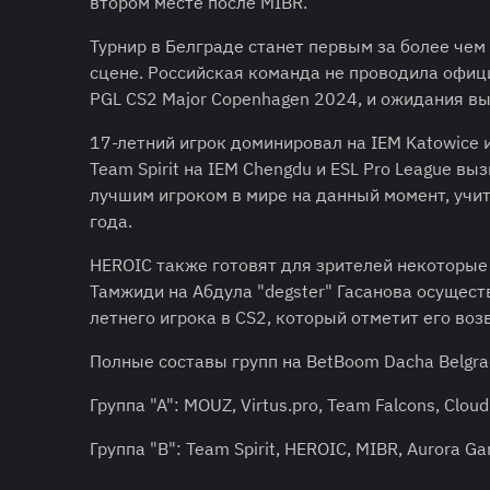
втором месте после MIBR.
Турнир в Белграде станет первым за более чем
сцене. Российская команда не проводила офиц
PGL CS2 Major Copenhagen 2024, и ожидания вы
17-летний игрок доминировал на IEM Katowice и
Team Spirit на IEM Chengdu и ESL Pro League вы
лучшим игроком в мире на данный момент, учит
года.
HEROIC также готовят для зрителей некоторые и
Тамжиди на Абдула "⁠degster⁠" Гасанова осущес
летнего игрока в CS2, который отметит его воз
Полные составы групп на BetBoom Dacha Belgr
Группа "А": MOUZ, Virtus.pro, Team Falcons, Cloud
Группа "B": Team Spirit, HEROIC, MIBR, Aurora Ga