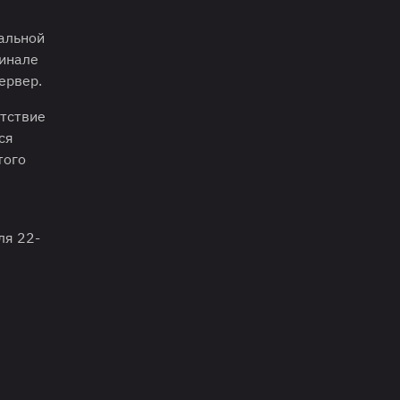
нальной
финале
ервер.
утствие
ся
того
ля 22-