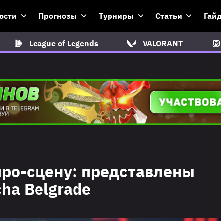
ости
Прогнозы
Турниры
Статьи
Гай
League of Legends
VALORANT
про-сцену: представлены
ha Belgrade