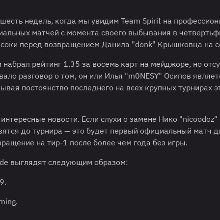
 шесть недель, когда мы увидим Team Spirit на профессио
иальных матчей с момента своего выбывания в четверть
соки перед возвращением Данила "⁠donk⁠" Крышковца на с
 набрал рейтинг 1.35 за восемь карт на мейджоре, но отс
звало разговор о том, он или Илья "⁠m0NESY⁠" Осипов являет
ывая постоянство последнего на всех крупных турнирах э
нтересные новости. Если слухи о замене Нико "⁠nicoodoz⁠"
твятся до турнира — это будет первый официальный матч д
вращение на тир-1 после более чем года без игры.
ade выглядят следующим образом:
9.
ming.