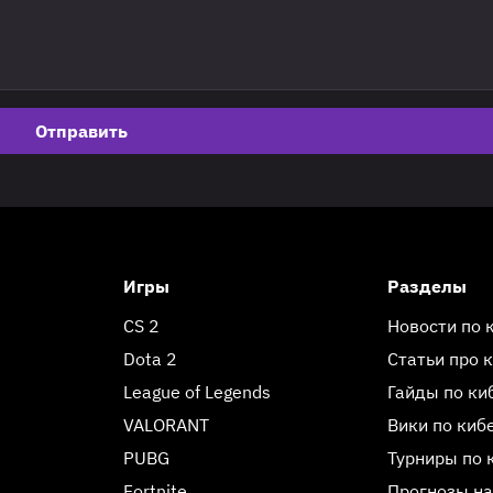
Отправить
Игры
Разделы
CS 2
Новости по 
Dota 2
Статьи про 
League of Legends
Гайды по ки
VALORANT
Вики по киб
PUBG
Турниры по 
Fortnite
Прогнозы на