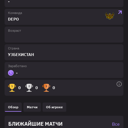
-
Команда
DEPO
Возраст
Страна
УЗБЕКИСТАН
Заработано
-
0
0
0
Обзор
Матчи
Об игроке
БЛИЖАЙШИЕ МАТЧИ
Все