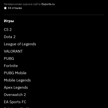
Независимая оценка сайта
Esports.ru
34 отзыва
Игры
CS 2
Dota 2
League of Legends
VALORANT
PUBG
Fortnite
PUBG Mobile
Mobile Legends
Apex Legends
Overwatch 2
EA Sports FC