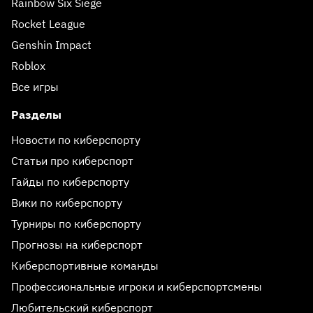
Rainbow Six Siege
Rocket League
Genshin Impact
Roblox
Все игры
Разделы
Новости по киберспорту
Статьи про киберспорт
Гайды по киберспорту
Вики по киберспорту
Турниры по киберспорту
Прогнозы на киберспорт
Киберспортивные команды
Профессиональные игроки и киберспортсмены
Любительский киберспорт