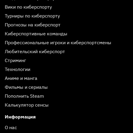
Вики по киберспорту
Турниры по киберспорту
Прогнозы на киберспорт
Киберспортивные команды
Профессиональные игроки и киберспортсмены
Любительский киберспорт
Стриминг
Технологии
Аниме и манга
Фильмы и сериалы
Пополнить Steam
Калькулятор сенсы
Информация
О нас