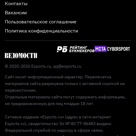
Контакты
Вакансии
Пользовательское соглашение
Политика конфиденциальности
© 2020-2026 Esports.ru,
qq@esports.ru
Сайт носит информационный характер. Перепечатка
материалов сайта разрешена только с активной ссылкой на
первоисточник.
Отдельные материалы сайта могут содержать информацию,
не предназначенную для лиц младше 18 лет.
Сетевое издание «Esports.ru» (адрес в сети интернет
Esports.ru), свидетельство Эл № ФС77-86483 выдано
Федеральной службой по надзору в сфере связи,