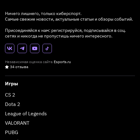
Ничего лишнего, только киберспорт.
Самые свежие новости, актуальные статьи и обзоры событий.
Присоединяйся к нам: регистрируйся, подписывайся в соц.
сетях и никогда не пропустишь ничего интересного.
Независимая оценка сайта
Esports.ru
34 отзыва
Игры
CS 2
Dota 2
League of Legends
VALORANT
PUBG