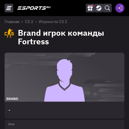
Главная
CS 2
Игроки по CS 2
Brand игрок команды
Fortress
BRAND
-
Имя