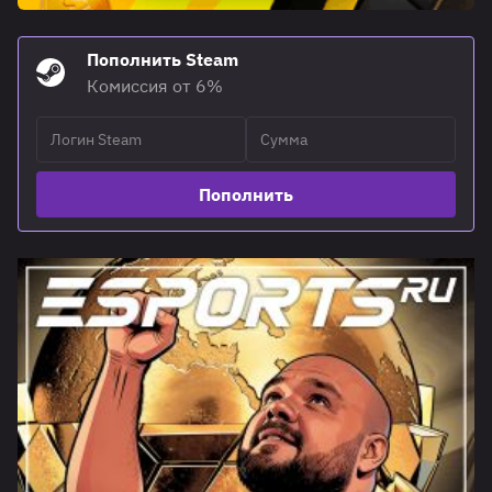
Пополнить Steam
Комиссия от 6%
Пополнить