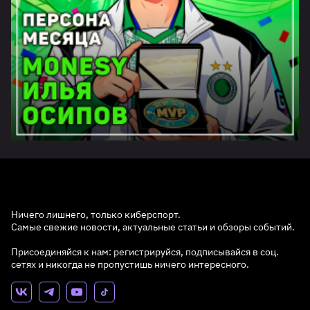
Ничего лишнего, только киберспорт.
Самые свежие новости, актуальные статьи и обзоры событий.
Присоединяйся к нам: регистрируйся, подписывайся в соц.
сетях и никогда не пропустишь ничего интересного.