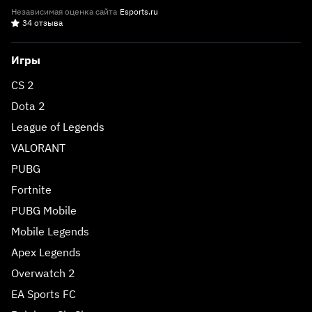
Независимая оценка сайта
Esports.ru
34 отзыва
Игры
CS 2
Dota 2
League of Legends
VALORANT
PUBG
Fortnite
PUBG Mobile
Mobile Legends
Apex Legends
Overwatch 2
EA Sports FC