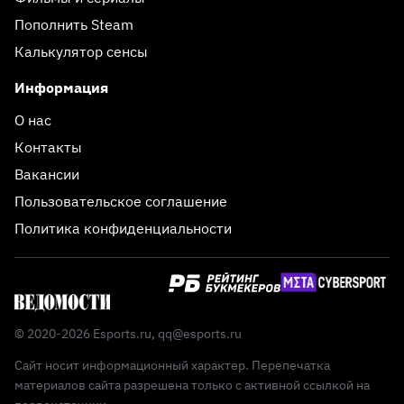
Пополнить Steam
Калькулятор сенсы
Информация
О нас
Контакты
Вакансии
Пользовательское соглашение
Политика конфиденциальности
© 2020-2026 Esports.ru,
qq@esports.ru
Сайт носит информационный характер. Перепечатка
материалов сайта разрешена только с активной ссылкой на