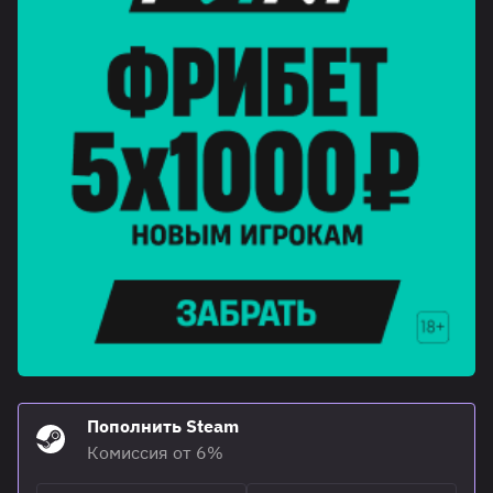
Пополнить Steam
Комиссия от 6%