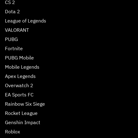
CS 2
Dota 2
League of Legends
VALORANT
PUBG
Fortnite
PUBG Mobile
Mobile Legends
Apex Legends
Overwatch 2
EA Sports FC
Rainbow Six Siege
Rocket League
Genshin Impact
Roblox