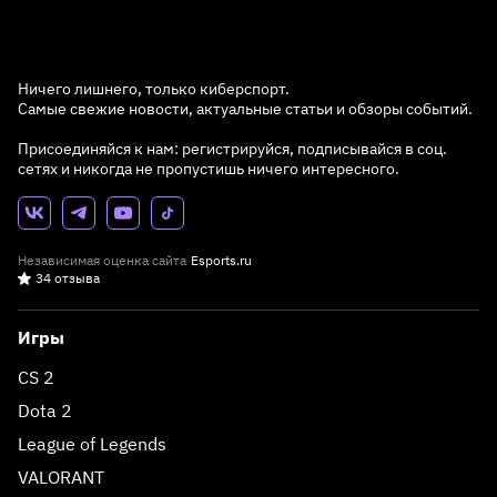
Ничего лишнего, только киберспорт.
Самые свежие новости, актуальные статьи и обзоры событий.
Присоединяйся к нам: регистрируйся, подписывайся в соц.
сетях и никогда не пропустишь ничего интересного.
Независимая оценка сайта
Esports.ru
34 отзыва
Игры
CS 2
Dota 2
League of Legends
VALORANT