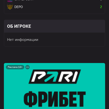
DEPO
2
ОБ ИГРОКЕ
Нет информации
Реклама 18+