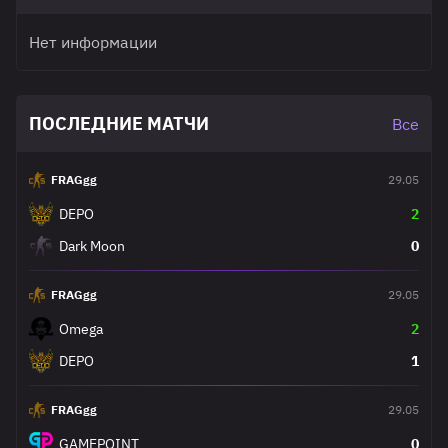
Нет информации
ПОСЛЕДНИЕ МАТЧИ
Все
FRAGgg
29.05
DEPO
2
Dark Moon
0
FRAGgg
29.05
Omega
2
DEPO
1
FRAGgg
29.05
GAMEPOINT
0