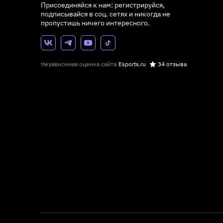
Присоединяйся к нам: регистрируйся,
подписывайся в соц. сетях и никогда не
пропустишь ничего интересного.
Независимая оценка сайта
Esports.ru
34 отзыва