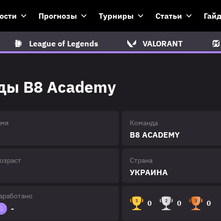
ости
Прогнозы
Турниры
Статьи
Гай
League of Legends
VALORANT
нды B8 Academy
мя
Команда
B8 ACADEMY
озраст
Страна
УКРАИНА
аработано
0
0
0
-