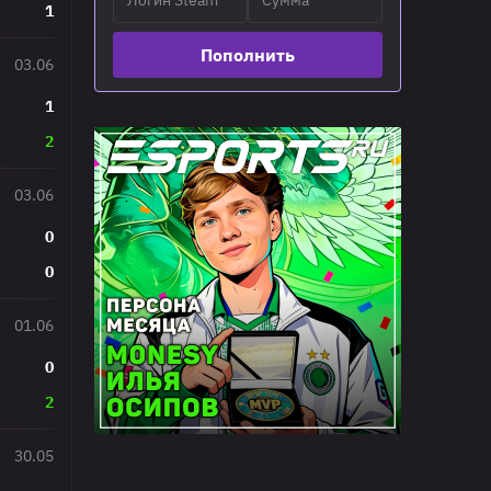
1
Пополнить
03.06
1
2
03.06
0
0
01.06
0
2
30.05