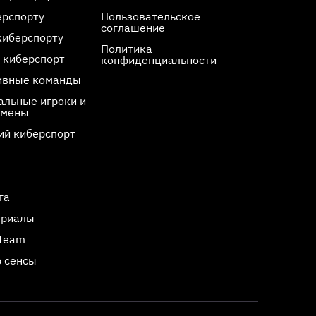
ерспорту
Пользовательское
соглашение
киберспорту
Политика
 киберспорт
конфиденциальности
ивные команды
льные игроки и
смены
ий киберспорт
га
ериалы
Steam
 сенсы