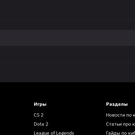
Игры
Разделы
CS 2
Новости по 
Dota 2
Статьи про 
League of Legends
Гайды по ки