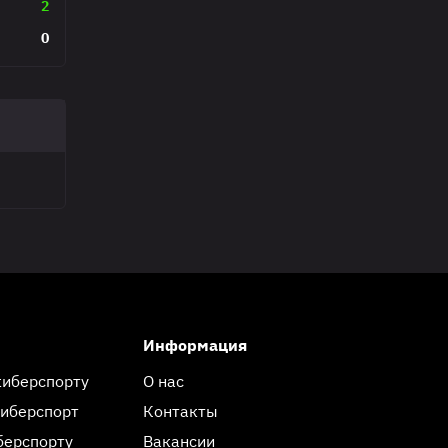
2
0
Информация
киберспорту
О нас
киберспорт
Контакты
берспорту
Вакансии