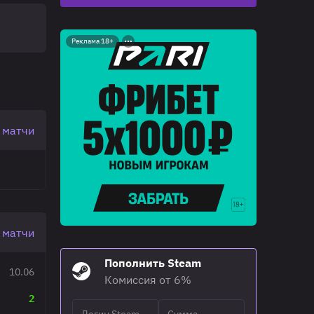
Реклама 18+
 матчи
 матчи
Пополнить Steam
10.06
Комиссия от 6%
2