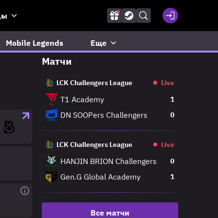
ды
Mobile Legends
Еще
Матчи
LCK Challengers League
Live
T1 Academy
1
DN SOOPers Challengers
0
LCK Challengers League
Live
HANJIN BRION Challengers
0
Gen.G Global Academy
1
Все матчи