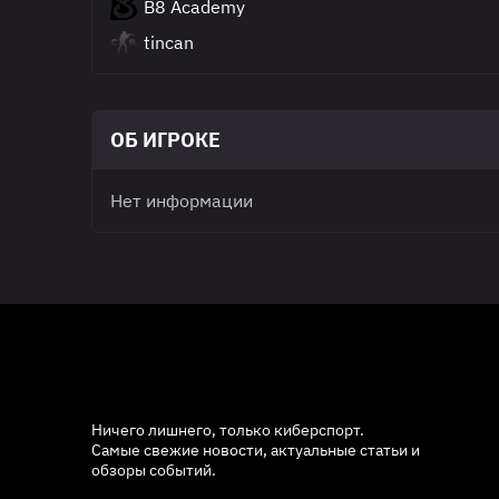
B8 Academy
tincan
ОБ ИГРОКЕ
Нет информации
Ничего лишнего, только киберспорт.
Самые свежие новости, актуальные статьи и
обзоры событий.