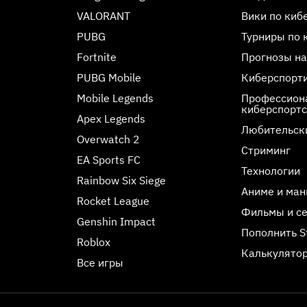
VALORANT
Вики по киб
PUBG
Турниры по 
Fortnite
Прогнозы на
PUBG Mobile
Киберспорт
Mobile Legends
Профессиона
киберспорт
Apex Legends
Любительск
Overwatch 2
Стриминг
EA Sports FC
Технологии
Rainbow Six Siege
Аниме и ман
Rocket League
Фильмы и с
Genshin Impact
Пополнить 
Roblox
Калькулятор
Все игры