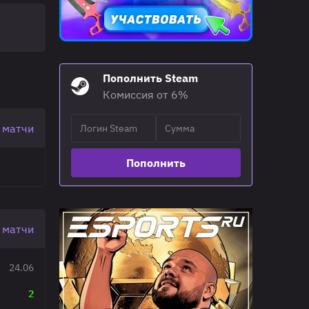
Пополнить Steam
Комиссия от 6%
 матчи
Пополнить
 матчи
24.06
2