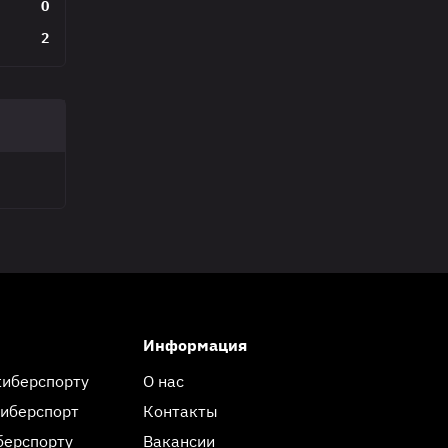
0
2
Информация
киберспорту
О нас
киберспорт
Контакты
берспорту
Вакансии