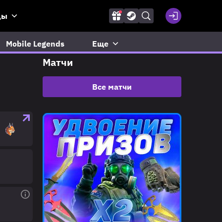
ды
Mobile Legends
Еще
Матчи
Все матчи