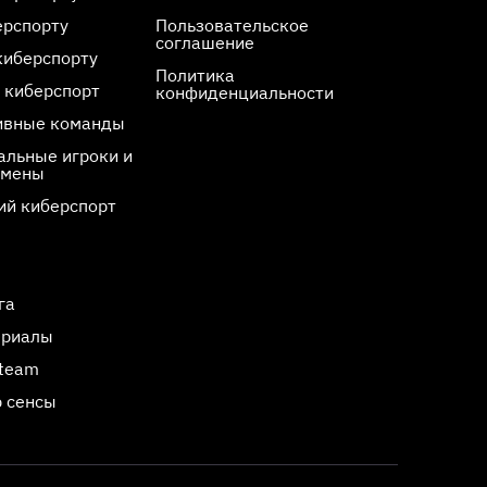
ерспорту
Пользовательское
соглашение
киберспорту
Политика
 киберспорт
конфиденциальности
ивные команды
льные игроки и
смены
ий киберспорт
га
ериалы
Steam
 сенсы