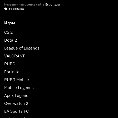
Независимая оценка сайта
Esports.ru
34 отзыва
Игры
CS 2
Dota 2
League of Legends
VALORANT
PUBG
Fortnite
PUBG Mobile
Mobile Legends
Apex Legends
Overwatch 2
EA Sports FC