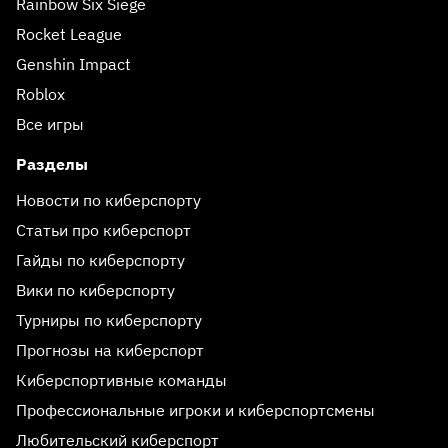
Rainbow Six Siege
Rocket League
Genshin Impact
Roblox
Все игры
Разделы
Новости по киберспорту
Статьи про киберспорт
Гайды по киберспорту
Вики по киберспорту
Турниры по киберспорту
Прогнозы на киберспорт
Киберспортивные команды
Профессиональные игроки и киберспортсмены
Любительский киберспорт