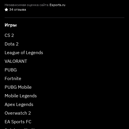
Независимая оценка сайта
Esports.ru
34 отзыва
Игры
CS 2
Dota 2
League of Legends
VALORANT
PUBG
Fortnite
PUBG Mobile
Mobile Legends
Apex Legends
Overwatch 2
EA Sports FC