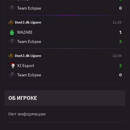
Team Eclipse
0
Dust2.dk Ligaen
11.05
WAZABI
1
Team Eclipse
2
Dust2.dk Ligaen
22.04
XI Esport
2
Team Eclipse
0
ОБ ИГРОКЕ
Нет информации