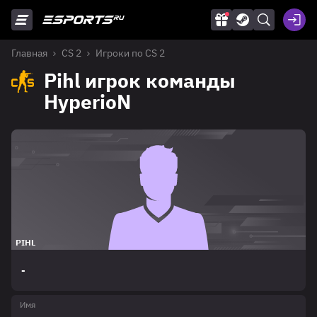
Главная
CS 2
Игроки по CS 2
Pihl игрок команды
HyperioN
PIHL
-
Имя