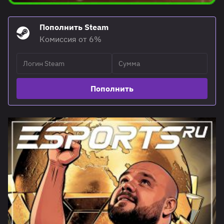
Пополнить Steam
Комиссия от 6%
Пополнить