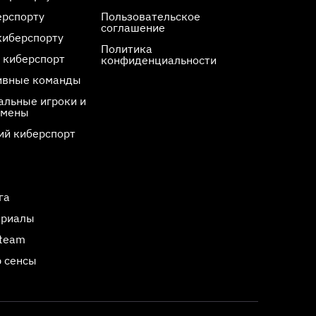
ерспорту
Пользовательское
соглашение
киберспорту
Политика
 киберспорт
конфиденциальности
ивные команды
льные игроки и
смены
ий киберспорт
га
ериалы
Steam
 сенсы