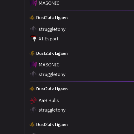
MASONIC
Dust2.dk Ligaen
struggletony
XI Esport
Dust2.dk Ligaen
MASONIC
struggletony
Dust2.dk Ligaen
AaB Bulls
struggletony
Dust2.dk Ligaen