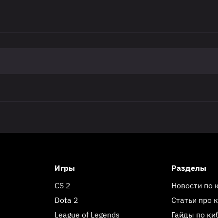
Игры
Разделы
CS 2
Новости по 
Dota 2
Статьи про 
League of Legends
Гайды по ки