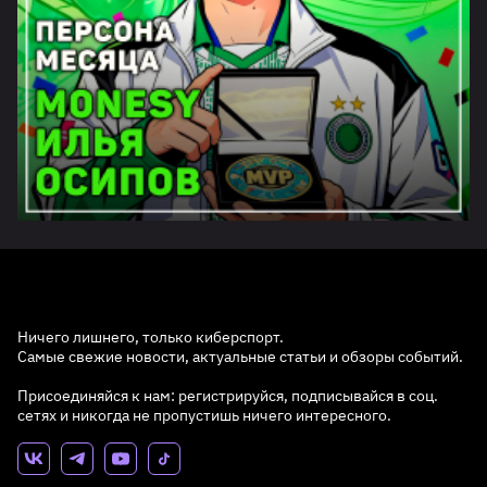
Ничего лишнего, только киберспорт.
Самые свежие новости, актуальные статьи и обзоры событий.
Присоединяйся к нам: регистрируйся, подписывайся в соц.
сетях и никогда не пропустишь ничего интересного.