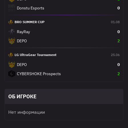
Donstu Esports
0
BRO SUMMER CUP
01.08
RayRay
0
DEPO
2
LG UltraGear Tournament
25.06
DEPO
0
CYBERSHOKE Prospects
2
ОБ ИГРОКЕ
Нет информации