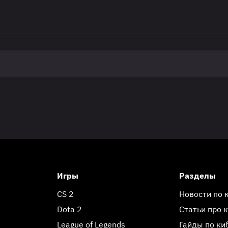
Игры
Разделы
CS 2
Новости по 
Dota 2
Статьи про 
League of Legends
Гайды по ки