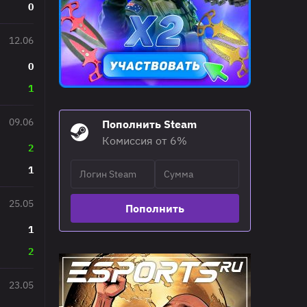
0
12.06
0
1
09.06
Пополнить Steam
Комиссия от 6%
2
1
25.05
Пополнить
1
2
23.05