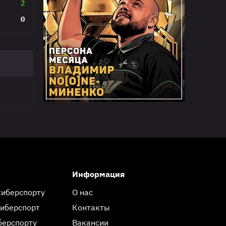
2
0
Информация
киберспорту
О нас
киберспорт
Контакты
берспорту
Вакансии