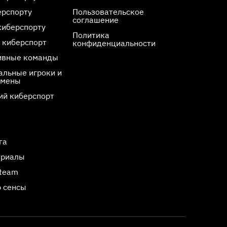
ерспорту
Пользовательское
соглашение
киберспорту
Политика
 киберспорт
конфиденциальности
ивные команды
льные игроки и
смены
ий киберспорт
га
ериалы
Steam
 сенсы