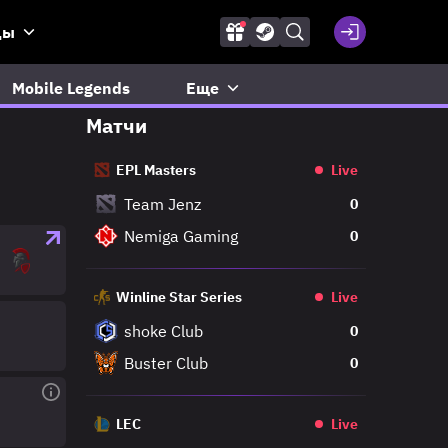
ды
Mobile Legends
Еще
Матчи
EPL Masters
Live
Team Jenz
0
Nemiga Gaming
0
Winline Star Series
Live
shoke Club
0
Buster Club
0
LEC
Live