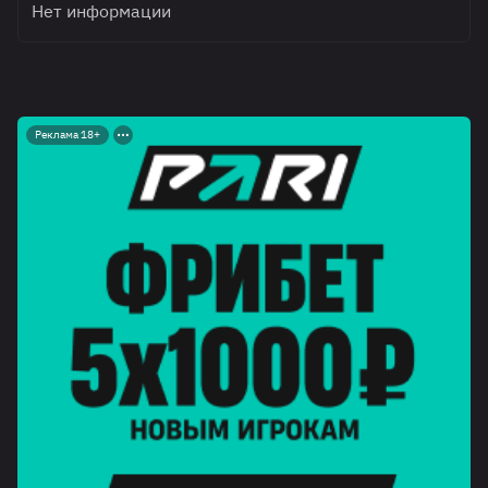
Нет информации
Реклама 18+