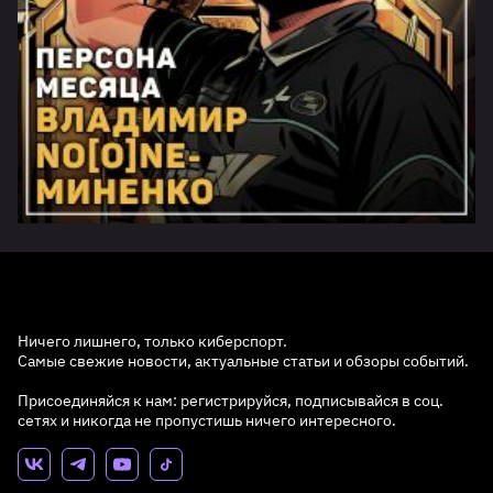
Ничего лишнего, только киберспорт.
Самые свежие новости, актуальные статьи и обзоры событий.
Присоединяйся к нам: регистрируйся, подписывайся в соц.
сетях и никогда не пропустишь ничего интересного.