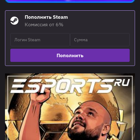
Пополнить Steam
Комиссия от 6%
Пополнить