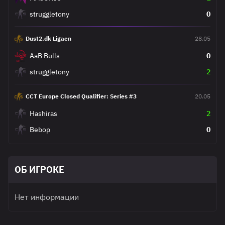
struggletony
0
Dust2.dk Ligaen
28.05
AaB Bulls
0
struggletony
2
CCT Europe Closed Qualifier: Series #3
20.05
Hashiras
2
Bebop
0
ОБ ИГРОКЕ
Нет информации