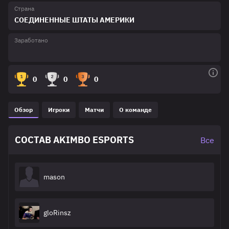
Страна
СОЕДИНЕННЫЕ ШТАТЫ АМЕРИКИ
Заработано
0
0
0
Обзор
Игроки
Матчи
О команде
СОСТАВ AKIMBO ESPORTS
Все
mason
gloRinsz