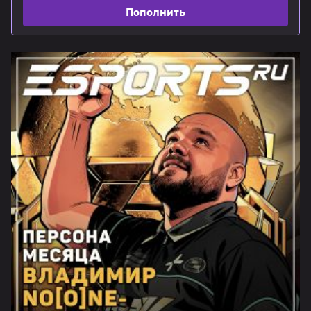
Пополнить