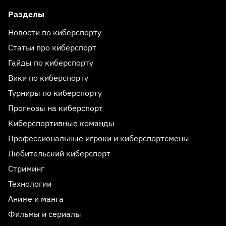
Разделы
Новости по киберспорту
Статьи про киберспорт
Гайды по киберспорту
Вики по киберспорту
Турниры по киберспорту
Прогнозы на киберспорт
Киберспортивные команды
Профессиональные игроки и киберспортсмены
Любительский киберспорт
Стриминг
Технологии
Аниме и манга
Фильмы и сериалы