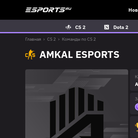
Нов
CS 2
Dota 2
Главная
CS 2
Команды по CS 2
AMKAL ESPORTS
К
A
З