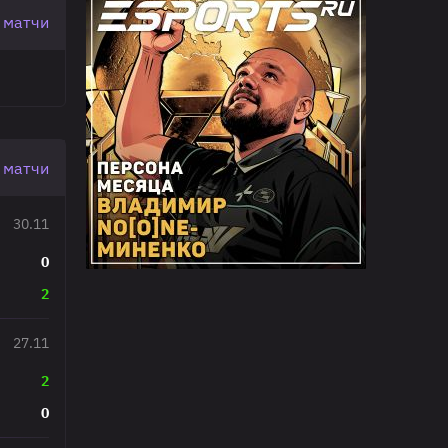
 матчи
 матчи
30.11
0
2
27.11
2
0