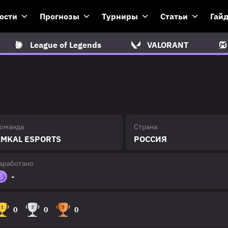
ости
Прогнозы
Турниры
Статьи
Гай
League of Legends
VALORANT
оманда
Страна
MKAL ESPORTS
РОССИЯ
аработано
-
0
0
0