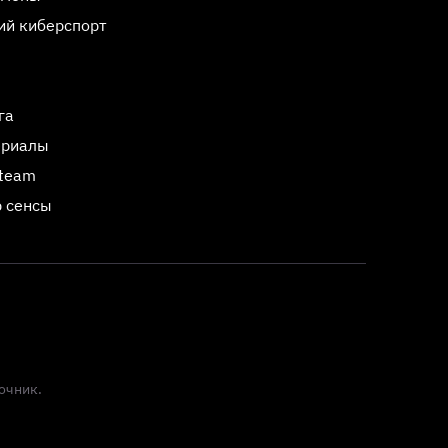
ий киберспорт
га
ериалы
Steam
 сенсы
очник.