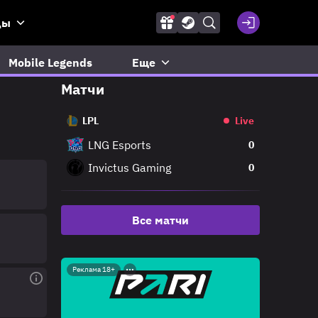
ды
Mobile Legends
Еще
Матчи
LPL
Live
LNG Esports
0
Invictus Gaming
0
Все матчи
Реклама 18+