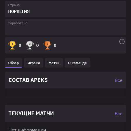
Страна
НОРВЕГИЯ
Заработано
0
0
0
Обзор
Игроки
Матчи
О команде
СОСТАВ APEKS
Все
ТЕКУЩИЕ МАТЧИ
Все
Нет информации