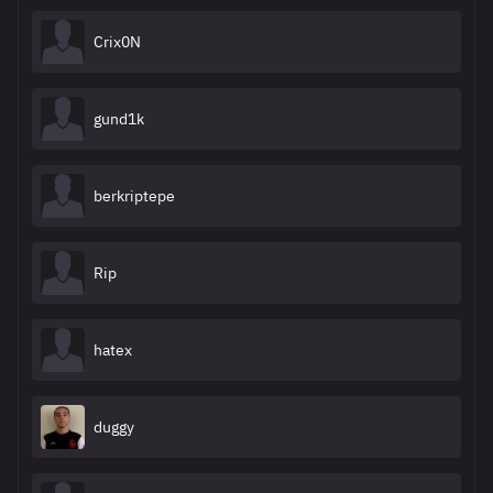
Crix0N
gund1k
berkriptepe
Rip
hatex
duggy