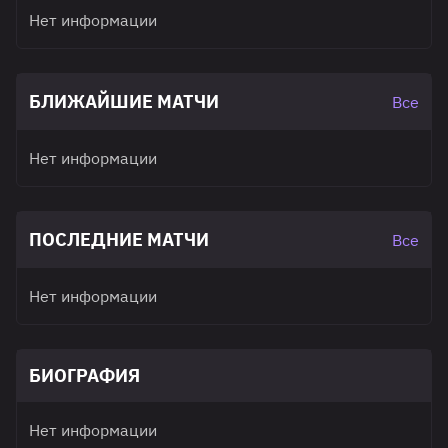
Нет информации
БЛИЖАЙШИЕ МАТЧИ
Все
Нет информации
ПОСЛЕДНИЕ МАТЧИ
Все
Нет информации
БИОГРАФИЯ
Нет информации