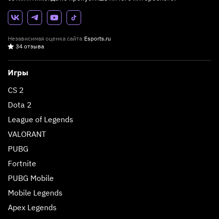
Независимая оценка сайта
Esports.ru
34 отзыва
Игры
CS 2
Dota 2
League of Legends
VALORANT
PUBG
Fortnite
PUBG Mobile
Mobile Legends
Apex Legends