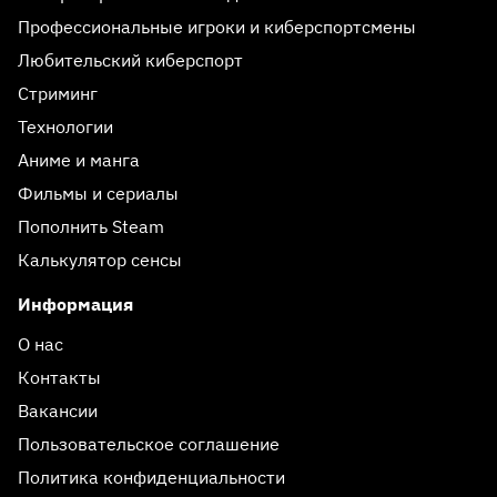
Профессиональные игроки и киберспортсмены
Любительский киберспорт
Стриминг
Технологии
Аниме и манга
Фильмы и сериалы
Пополнить Steam
Калькулятор сенсы
Информация
О нас
Контакты
Вакансии
Пользовательское соглашение
Политика конфиденциальности