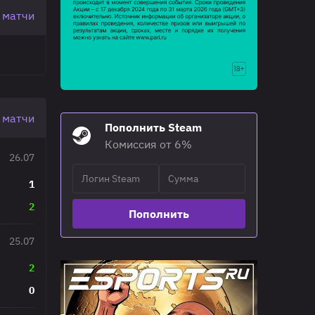
 матчи
 матчи
Пополнить Steam
Комиссия от 6%
26.07
1
2
Пополнить
25.07
2
0