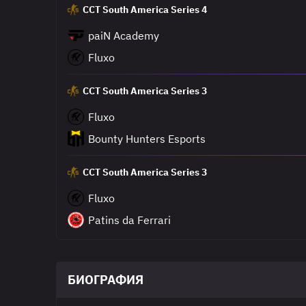
CCT South America Series 4
paiN Academy
Fluxo
CCT South America Series 3
Fluxo
Bounty Hunters Esports
CCT South America Series 3
Fluxo
Patins da Ferrari
БИОГРАФИЯ