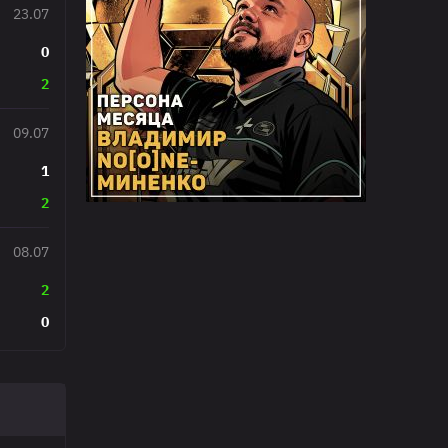
23.07
0
2
09.07
1
2
08.07
2
0