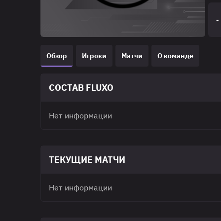
-
Обзор
Игроки
Матчи
О команде
СОСТАВ FLUXO
Нет информации
ТЕКУЩИЕ МАТЧИ
Нет информации