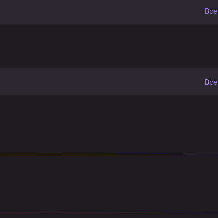
Все
Все