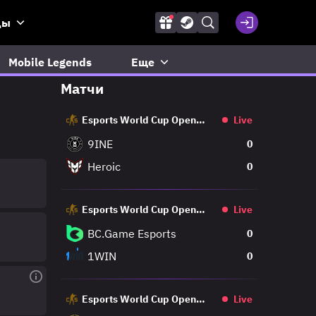
ды
Mobile Legends
Еще
Матчи
Esports World Cup Open
Live
Qualifier
9INE
0
Heroic
0
Esports World Cup Open
Live
Qualifier
BC.Game Esports
0
1WIN
0
Esports World Cup Open
Live
Qualifier