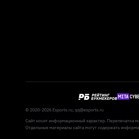
© 2020-2026 Esports.ru,
qq@esports.ru
Сайт носит информационный характер. Перепечатка ма
Отдельные материалы сайта могут содержать информац