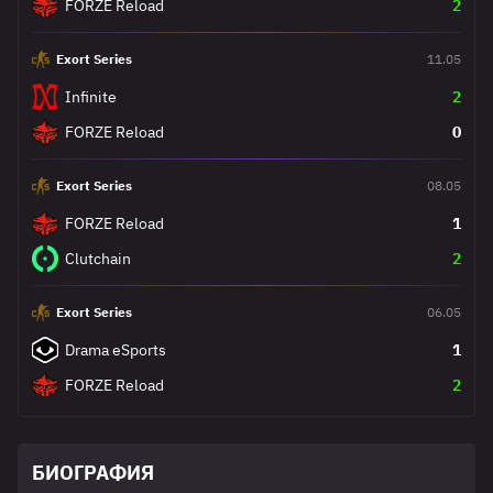
FORZE Reload
2
Exort Series
11.05
Infinite
2
FORZE Reload
0
Exort Series
08.05
FORZE Reload
1
Clutchain
2
Exort Series
06.05
Drama eSports
1
FORZE Reload
2
БИОГРАФИЯ