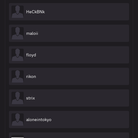
HeCkBNk
maloii
floyd
rikon
strix
aloneintokyo