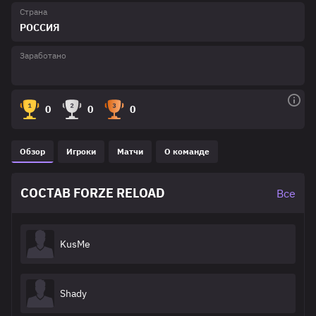
Страна
РОССИЯ
Заработано
0
0
0
Обзор
Игроки
Матчи
О команде
СОСТАВ FORZE RELOAD
Все
KusMe
Shady