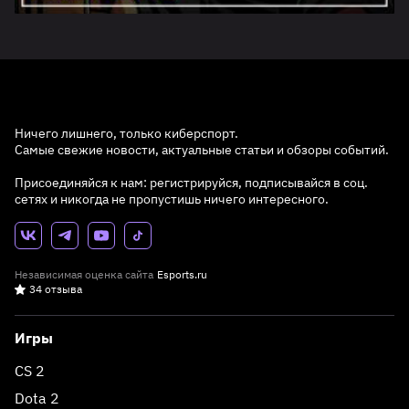
Ничего лишнего, только киберспорт.
Самые свежие новости, актуальные статьи и обзоры событий.
Присоединяйся к нам: регистрируйся, подписывайся в соц.
сетях и никогда не пропустишь ничего интересного.
Независимая оценка сайта
Esports.ru
34 отзыва
Игры
CS 2
Dota 2