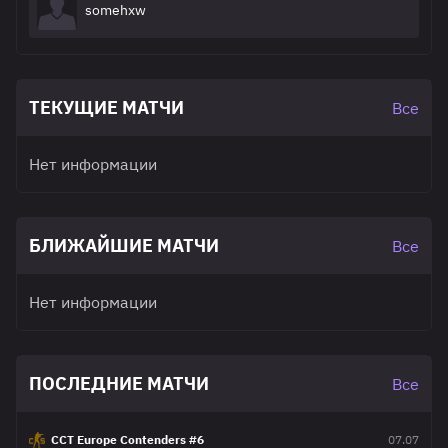
somehxw
ТЕКУЩИЕ МАТЧИ
Все
Нет информации
БЛИЖАЙШИЕ МАТЧИ
Все
Нет информации
ПОСЛЕДНИЕ МАТЧИ
Все
CCT Europe Contenders #6
07.07