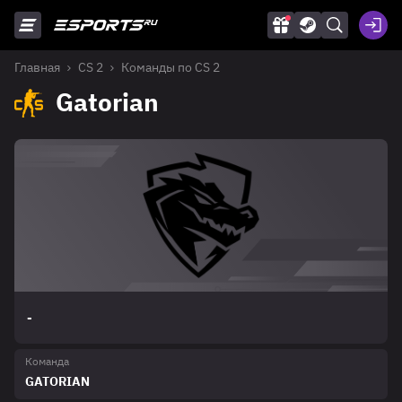
Главная
CS 2
Команды по CS 2
Gatorian
-
Команда
GATORIAN