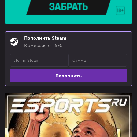
Пополнить Steam
Комиссия от 6%
Пополнить