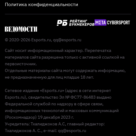
Политика конфиденциальности
© 2020-2026 Esports.ru,
qq@esports.ru
Сайт носит информационный характер. Перепечатка
материалов сайта разрешена только с активной ссылкой на
первоисточник.
Отдельные материалы сайта могут содержать информацию,
не предназначенную для лиц младше 18 лет.
Сетевое издание «Esports.ru» (адрес в сети интернет
Esports.ru), свидетельство Эл № ФС77-86483 выдано
Федеральной службой по надзору в сфере связи,
информационных технологий и массовых коммуникаций
(Роскомнадзор) 19 декабря 2023 г.
Учредитель: Тхалиджоков А.С, главный редактор:
Тхалиджоков А. С., e-mail: qq@esports.ru