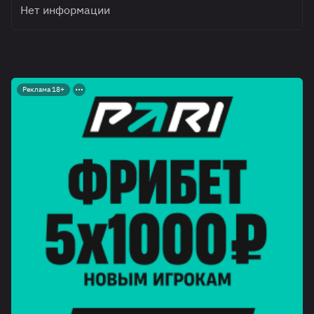
Нет информации
Реклама 18+