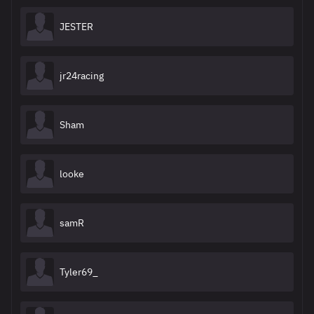
JESTER
jr24racing
Sham
looke
samR
Tyler69_