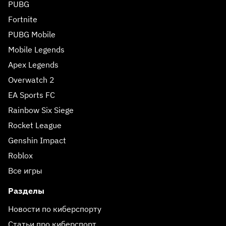
PUBG
Fortnite
PUBG Mobile
Mobile Legends
Apex Legends
Overwatch 2
EA Sports FC
Rainbow Six Siege
Rocket League
Genshin Impact
Roblox
Все игры
Разделы
Новости по киберспорту
Статьи про киберспорт