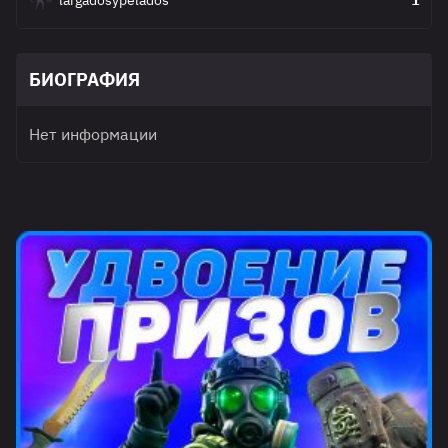
largadosypelados
1
БИОГРАФИЯ
Нет информации