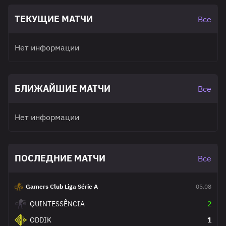
ТЕКУЩИЕ МАТЧИ
Все
Нет информации
БЛИЖАЙШИЕ МАТЧИ
Все
Нет информации
ПОСЛЕДНИЕ МАТЧИ
Все
Gamers Club Liga Série A
05.08
QUINTESSÊNCIA
2
ODDIK
1