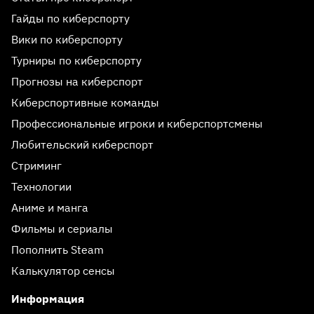
Гайды по киберспорту
Вики по киберспорту
Турниры по киберспорту
Прогнозы на киберспорт
Киберспортивные команды
Профессиональные игроки и киберспортсмены
Любительский киберспорт
Стриминг
Технологии
Аниме и манга
Фильмы и сериалы
Пополнить Steam
Калькулятор сенсы
Информация