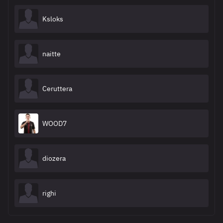
Ksloks
naitte
Ceruttera
WOOD7
diozera
righi