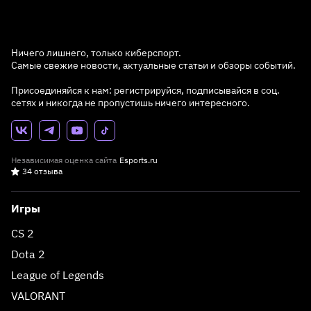
Ничего лишнего, только киберспорт.
Самые свежие новости, актуальные статьи и обзоры событий.
Присоединяйся к нам: регистрируйся, подписывайся в соц.
сетях и никогда не пропустишь ничего интересного.
Независимая оценка сайта
Esports.ru
34 отзыва
Игры
CS 2
Dota 2
League of Legends
VALORANT