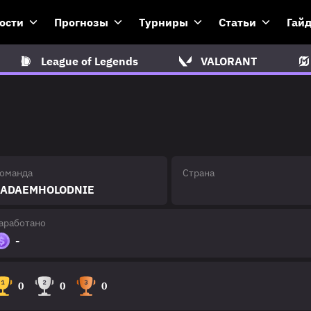
ости
Прогнозы
Турниры
Статьи
Гай
League of Legends
VALORANT
оманда
Страна
PADAEMHOLODNIE
аработано
-
0
0
0