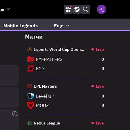
ды
Mobile Legends
Еще
Матчи
Esports World Cup Open
Live
Qualifier
EYEBALLERS
0
K27
0
EPL Masters
Live
Level UP
0
MOUZ
0
Nexus League
Live