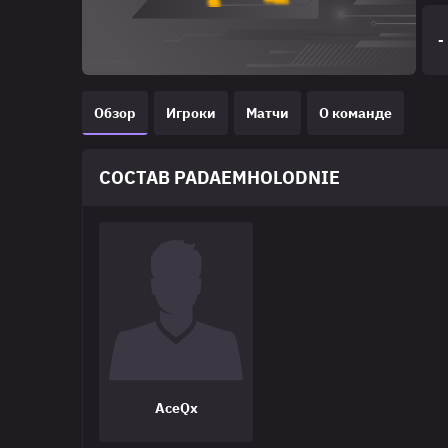
-
Обзор
Игроки
Матчи
О команде
СОСТАВ PADAEMHOLODNIE
AceQx