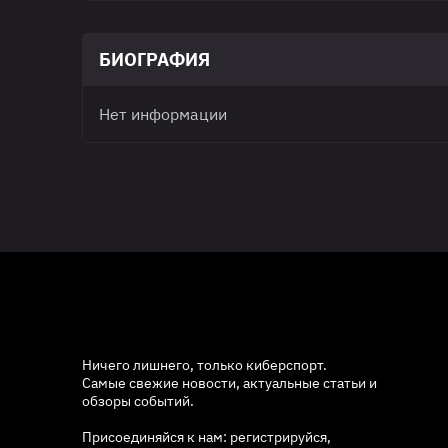
БИОГРАФИЯ
Нет информации
Ничего лишнего, только киберспорт.
Самые свежие новости, актуальные статьи и
обзоры событий.
Присоединяйся к нам: регистрируйся,