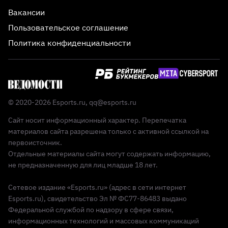
Вакансии
Пользовательское соглашение
Политика конфиденциальности
© 2020-2026 Esports.ru,
qq@esports.ru
Сайт носит информационный характер. Перепечатка
материалов сайта разрешена только с активной ссылкой на
первоисточник.
Отдельные материалы сайта могут содержать информацию,
не предназначенную для лиц младше 18 лет.
Сетевое издание «Esports.ru» (адрес в сети интернет
Esports.ru), свидетельство Эл № ФС77-86483 выдано
Федеральной службой по надзору в сфере связи,
информационных технологий и массовых коммуникаций