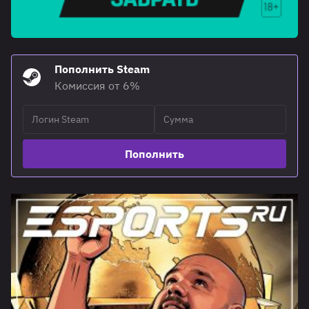
Пополнить Steam
Комиссия от 6%
Пополнить