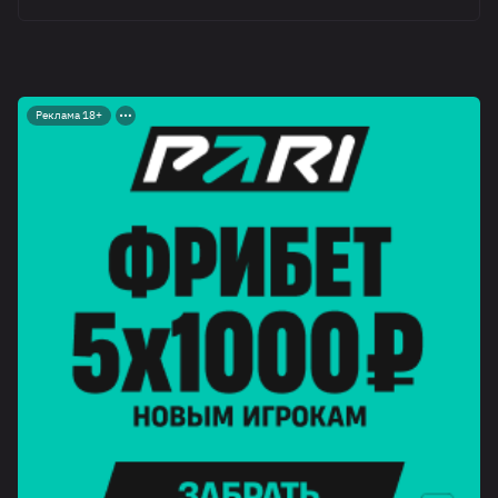
Реклама 18+