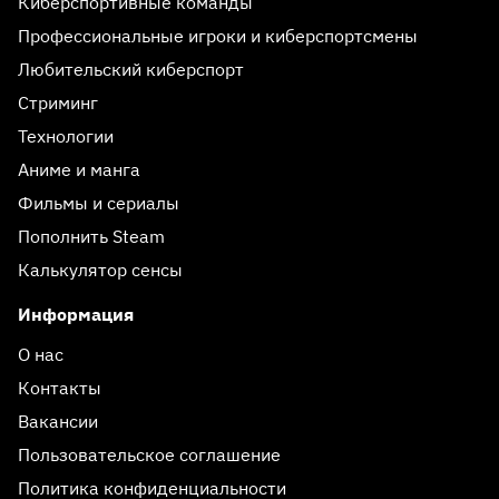
Киберспортивные команды
Профессиональные игроки и киберспортсмены
Любительский киберспорт
Стриминг
Технологии
Аниме и манга
Фильмы и сериалы
Пополнить Steam
Калькулятор сенсы
Информация
О нас
Контакты
Вакансии
Пользовательское соглашение
Политика конфиденциальности