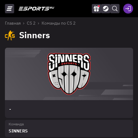
Главная
CS 2
Команды по CS 2
Sinners
-
Команда
SINNERS