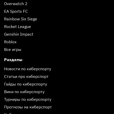
Overwatch 2
EA Sports FC
Rainbow Six Siege
Rocket League
Genshin Impact
Roblox
Все игры
Разделы
Новости по киберспорту
Статьи про киберспорт
Гайды по киберспорту
Вики по киберспорту
Турниры по киберспорту
Прогнозы на киберспорт