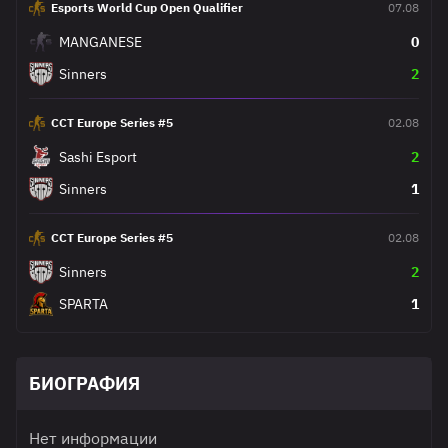
Esports World Cup Open Qualifier
07.08
MANGANESE
0
Sinners
2
CCT Europe Series #5
02.08
Sashi Esport
2
Sinners
1
CCT Europe Series #5
02.08
Sinners
2
SPARTA
1
БИОГРАФИЯ
Нет информации