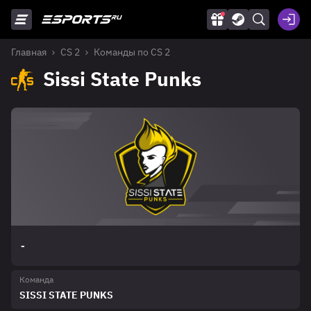
Главная
CS 2
Команды по CS 2
Sissi State Punks
-
Команда
SISSI STATE PUNKS