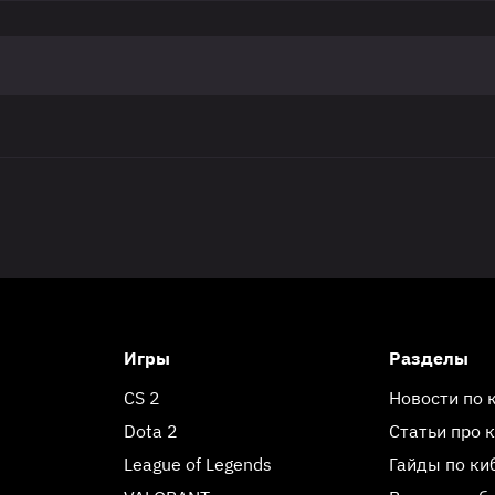
Игры
Разделы
CS 2
Новости по 
Dota 2
Статьи про 
League of Legends
Гайды по ки