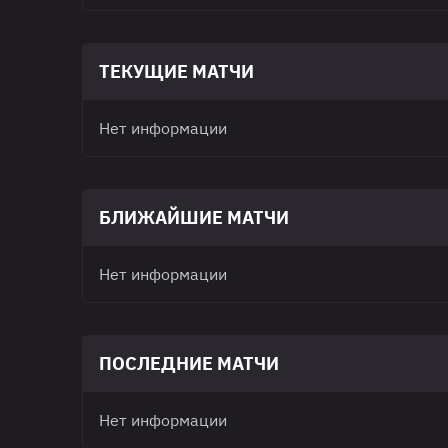
ТЕКУЩИЕ МАТЧИ
Нет информации
БЛИЖАЙШИЕ МАТЧИ
Нет информации
ПОСЛЕДНИЕ МАТЧИ
Нет информации