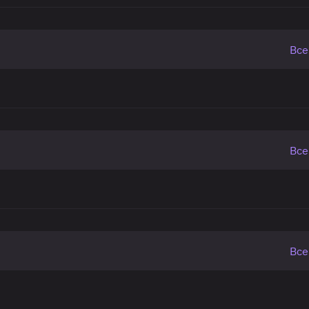
Все
Все
Все