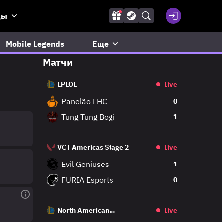
ды
Mobile Legends
Еще
Матчи
LPLOL
Live
Panelão LHC
0
Tung Tung Bogi
1
VCT Americas Stage 2
Live
Evil Geniuses
1
FURIA Esports
0
North American
Live
Challengers League