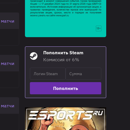
 матчи
Пополнить Steam
Комиссия от 6%
 матчи
Пополнить
 матчи