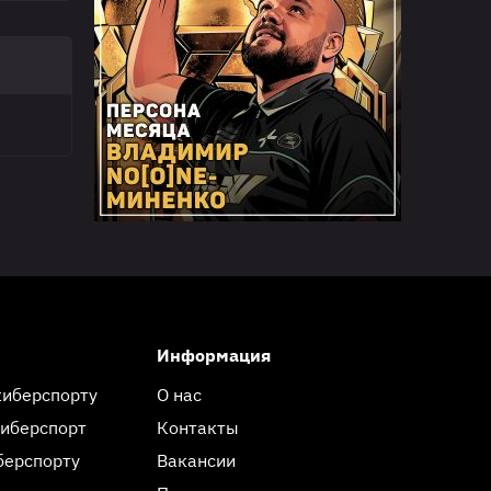
Информация
киберспорту
О нас
киберспорт
Контакты
берспорту
Вакансии