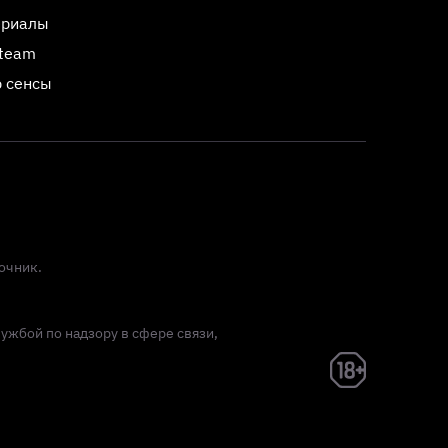
ериалы
Steam
 сенсы
очник.
лужбой по надзору в сфере связи,