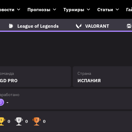
овости
Прогнозы
Турниры
Статьи
Га
League of Legends
VALORANT
оманда
Страна
GD PRO
ИСПАНИЯ
аработано
-
0
0
0