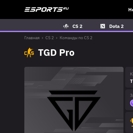
Н
CS 2
Dota 2
Главная
CS 2
Команды по CS 2
TGD Pro
К
T
З