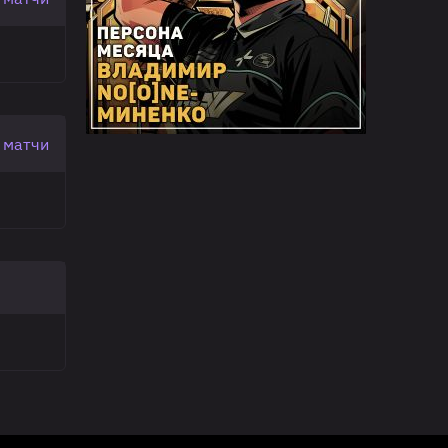
 матчи