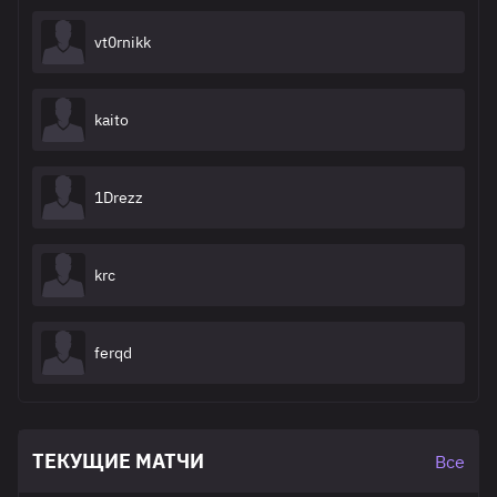
vt0rnikk
kaito
1Drezz
krc
ferqd
ТЕКУЩИЕ МАТЧИ
Все