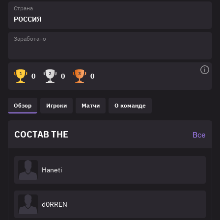
Страна
РОССИЯ
Заработано
0
0
0
Обзор
Игроки
Матчи
О команде
СОСТАВ THE
Все
Haneti
d0RREN