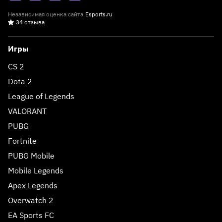
Независимая оценка сайта
Esports.ru
34 отзыва
Игры
CS 2
Dota 2
League of Legends
VALORANT
PUBG
Fortnite
PUBG Mobile
Mobile Legends
Apex Legends
Overwatch 2
EA Sports FC