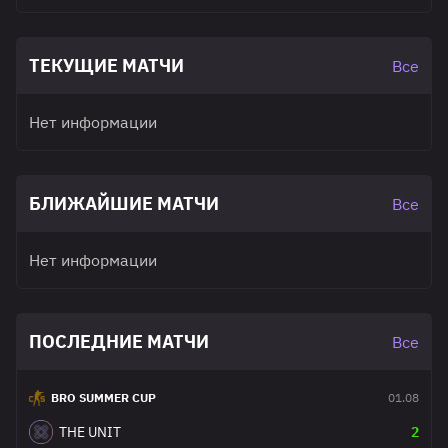
ТЕКУЩИЕ МАТЧИ
Все
Нет информации
БЛИЖАЙШИЕ МАТЧИ
Все
Нет информации
ПОСЛЕДНИЕ МАТЧИ
Все
BRO SUMMER CUP
01.08
THE UNIT
2