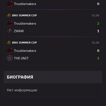
Troublemakers
0
BRO SUMMER CUP
01.08
Troublemakers
2
ZWAW
1
BRO SUMMER CUP
01.08
Troublemakers
0
THE UNIT
2
БИОГРАФИЯ
Нет информации