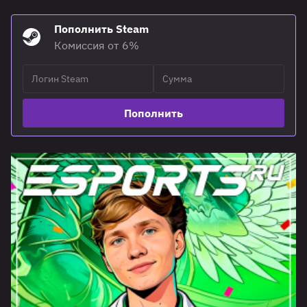
Пополнить Steam
Комиссия от 6%
Пополнить