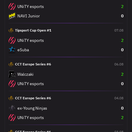
UNiTY esports
2
NAVI Junior
0
Tipsport Cup Open #1
07.08
UNiTY esports
2
eSuba
0
CCT Europe Series #6
06.08
Walczaki
2
UNiTY esports
0
CCT Europe Series #6
04.08
ex-Young Ninjas
0
UNiTY esports
2
CCT Europe Series #6
03.08