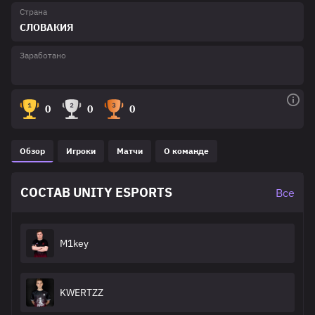
Страна
СЛОВАКИЯ
Заработано
0
0
0
Обзор
Игроки
Матчи
О команде
СОСТАВ UNITY ESPORTS
Все
M1key
KWERTZZ