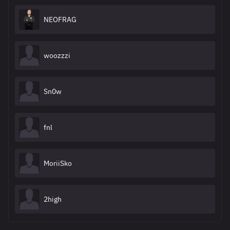
NEOFRAG
woozzzi
Sn0w
fnl
MoriiSko
2high