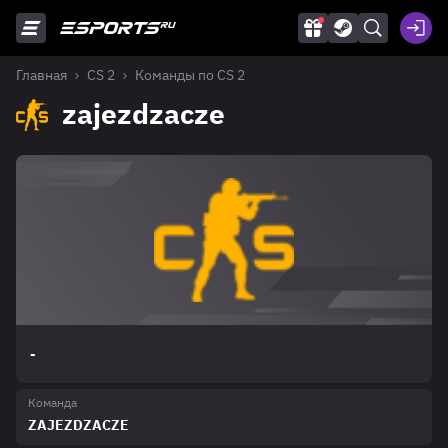
Главная
CS 2
Команды по CS 2
zajezdzacze
-
Команда
ZAJEZDZACZE