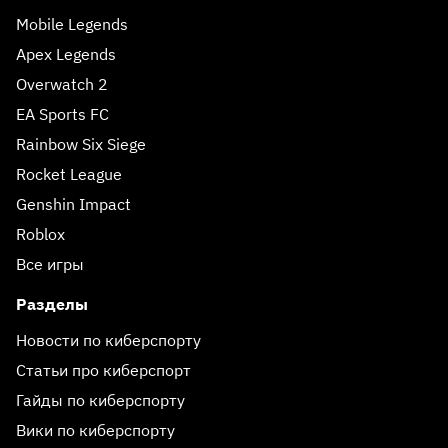
Mobile Legends
Apex Legends
Overwatch 2
EA Sports FC
Rainbow Six Siege
Rocket League
Genshin Impact
Roblox
Все игры
Разделы
Новости по киберспорту
Статьи про киберспорт
Гайды по киберспорту
Вики по киберспорту