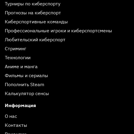
Турниры по киберспорту
Прогнозы на киберспорт
Киберспортивные команды
Профессиональные игроки и киберспортсмены
Любительский киберспорт
Стриминг
Технологии
Аниме и манга
Фильмы и сериалы
Пополнить Steam
Калькулятор сенсы
Информация
О нас
Контакты