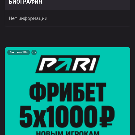
БИОГРАФИЯ
Нет информации
Реклама 18+