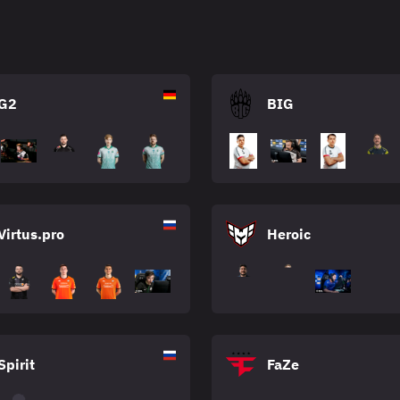
G2
BIG
Virtus.pro
Heroic
Spirit
FaZe