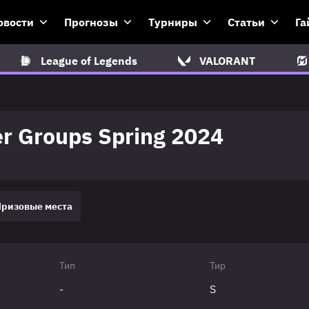
овости
Прогнозы
Турниры
Статьи
Га
League of Legends
VALORANT
r Groups Spring 2024
Призовые места
Тип
Тир
-
S