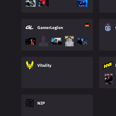
GamerLegion
Vitality
NIP