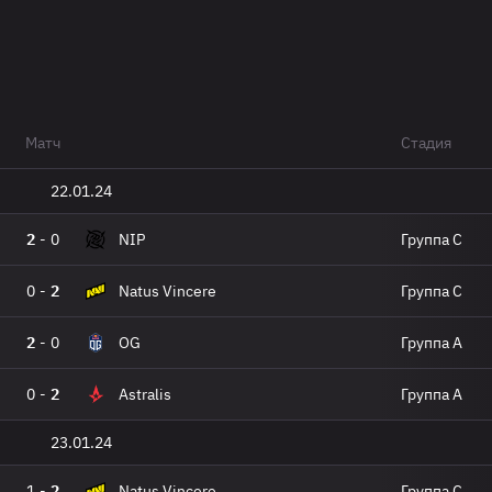
Матч
Стадия
22.01.24
2
-
0
NIP
Группа C
0
-
2
Natus Vincere
Группа C
2
-
0
OG
Группа A
0
-
2
Astralis
Группа A
23.01.24
1
-
2
Natus Vincere
Группа C