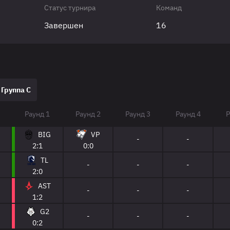
Статус турнира
Команд
Завершен
16
Группа C
Раунд 1
Раунд 2
Раунд 3
Раунд 4
Р
BIG
VP
-
-
2:1
0:0
TL
-
-
-
2:0
AST
-
-
-
1:2
G2
-
-
-
0:2