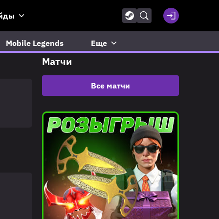
йды
Mobile Legends
Еще
Матчи
Все матчи