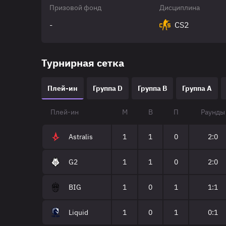
Призовой фонд
Дисциплина
-
CS2
Турнирная сетка
Плей-ин
Группа D
Группа B
Группа A
Плей-ин
М
В
П
Раунды
Astralis
1
1
0
2:0
G2
1
1
0
2:0
BIG
1
0
1
1:1
Liquid
1
0
1
0:1