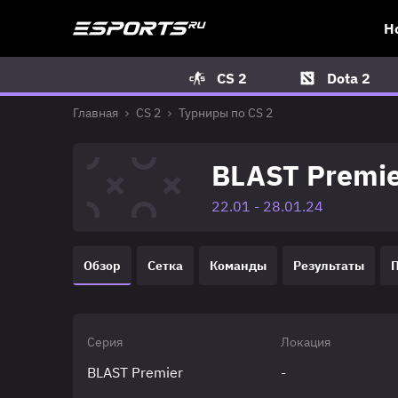
Н
CS 2
Dota 2
Главная
CS 2
Турниры по CS 2
BLAST Premie
22.01 - 28.01.24
Обзор
Сетка
Команды
Результаты
Серия
Локация
BLAST Premier
-