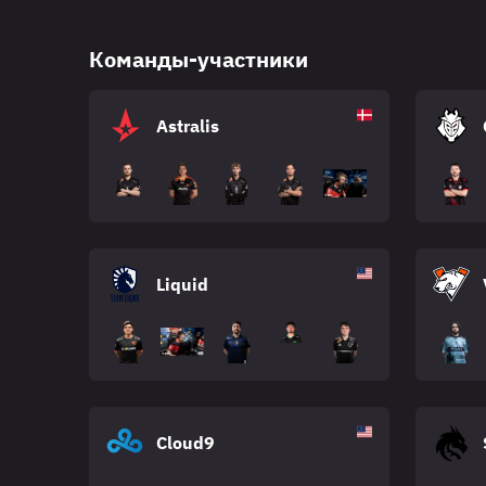
Команды-участники
Astralis
Liquid
Cloud9