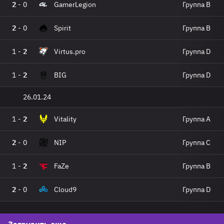
2
-
0
GamerLegion
Группа B
2
-
0
Spirit
Группа B
1
-
2
Virtus.pro
Группа D
1
-
2
BIG
Группа D
26.01.24
1
-
2
Vitality
Группа A
2
-
0
NIP
Группа C
1
-
2
FaZe
Группа B
2
-
0
Cloud9
Группа D