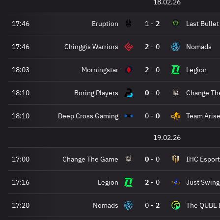
18.02.26
17:46
Eruption
1
-
2
Last Bullet
17:46
Chinggis Warriors
2
-
0
Nomads
18:03
Morningstar
2
-
0
Legion
18:10
Boring Players
0
-
0
Change Th
18:10
Deep Cross Gaming
0
-
0
Team Aris
19.02.26
17:00
Change The Game
0
-
0
IHC Esport
17:16
Legion
2
-
0
Just Swing
17:20
Nomads
0
-
2
The QUBE 