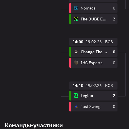
Nomads
0
The QUBE Esports
2
14:00
19.02.26
BO3
Change The Game
0
IHC Esports
0
14:10
19.02.26
BO3
Legion
2
Just Swing
0
Команды-участники