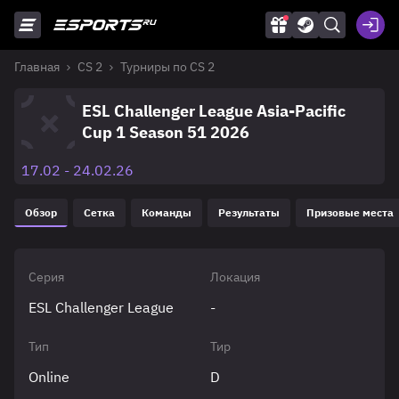
Главная
CS 2
Турниры по CS 2
ESL Challenger League Asia-Pacific
Cup 1 Season 51 2026
17.02 - 24.02.26
Обзор
Сетка
Команды
Результаты
Призовые места
Серия
Локация
ESL Challenger League
-
Тип
Тир
Online
D