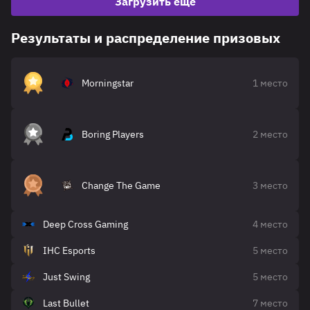
Загрузить еще
Результаты и распределение призовых
Morningstar
1 место
Boring Players
2 место
Change The Game
3 место
Deep Cross Gaming
4 место
IHC Esports
5 место
Just Swing
5 место
Last Bullet
7 место