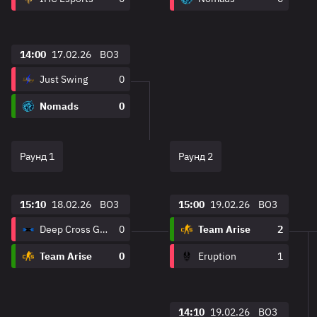
14:00
17.02.26
BO3
Just Swing
0
Nomads
0
Раунд 1
Раунд 2
15:10
18.02.26
BO3
15:00
19.02.26
BO3
Deep Cross Gaming
0
Team Arise
2
Team Arise
0
Eruption
1
14:10
19.02.26
BO3