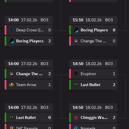
14:00
17.02.26
BO3
15:10
18.02.26
BO3
Deep Cross Gaming
0
Boring Players
0
Boring Players
2
Change The Game
0
14:00
17.02.26
BO3
14:50
18.02.26
BO3
Change The Game
2
Eruption
1
Team Arise
1
Last Bullet
2
14:00
17.02.26
BO3
14:50
18.02.26
BO3
Last Bullet
0
Chinggis Warriors
2
IHC Esports
0
Nomads
0