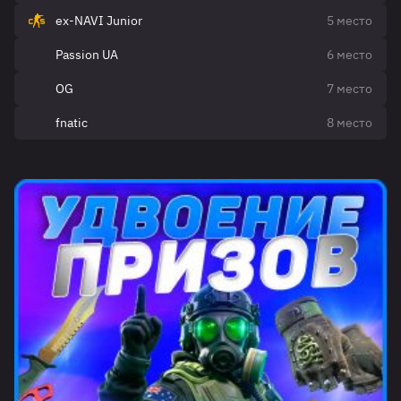
ex-NAVI Junior
5 место
Passion UA
6 место
OG
7 место
fnatic
8 место