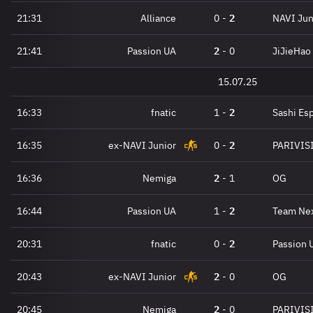
21:31
Alliance
0
-
2
NAVI Jun
21:41
Passion UA
2
-
0
JiJieHao
15.07.25
16:33
fnatic
1
-
2
Sashi Es
16:35
ex-NAVI Junior
0
-
2
PARIVIS
16:36
Nemiga
2
-
1
OG
16:44
Passion UA
1
-
2
Team Nex
20:31
fnatic
0
-
2
Passion 
20:43
ex-NAVI Junior
2
-
0
OG
20:45
Nemiga
2
-
0
PARIVIS