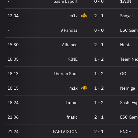
-
Sashi Esport
0
-
0
1WIN
12:04
m1x
2
-
1
Sangal
-
9 Pandas
0
-
0
ESC Gam
15:30
Alliance
2
-
1
Hesta
18:05
9INE
1
-
2
Team Nex
18:13
Iberian Soul
1
-
2
OG
18:15
m1x
1
-
2
Nemiga
18:24
Liquid
1
-
2
Sashi Es
21:06
fnatic
2
-
1
ESC Gam
21:24
PARIVISION
2
-
1
ENCE