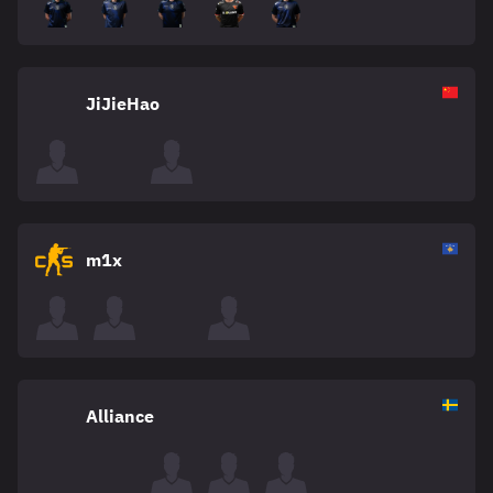
JiJieHao
m1x
Alliance