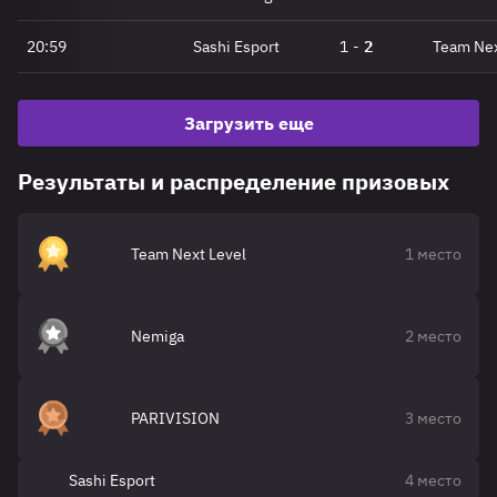
20:59
Sashi Esport
1
-
2
Team Nex
Загрузить еще
Результаты и распределение призовых
Team Next Level
1 место
Nemiga
2 место
PARIVISION
3 место
Sashi Esport
4 место