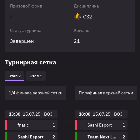
Призовой фонд
Дисциплина
-
CS2
Статус турнира
Команд
Завершен
21
Турнирная сетка
Этап 2
Этап 1
1/4 финала верхней сетки
Полуфинал верхней сетки
13:30
15.07.25
BO3
18:00
15.07.25
BO3
fnatic
1
Sashi Esport
1
Sashi Esport
2
Team Next Level
2