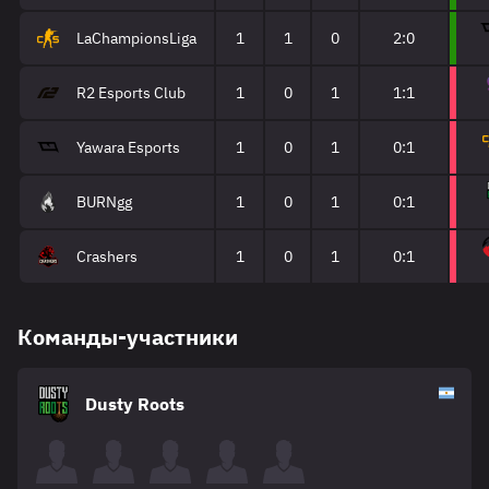
LaChampionsLiga
1
1
0
2:0
R2 Esports Club
1
0
1
1:1
Yawara Esports
1
0
1
0:1
BURNgg
1
0
1
0:1
Crashers
1
0
1
0:1
Команды-участники
Dusty Roots