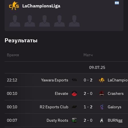
LaChampionsLiga
Результаты
Время
Матч
09.07.25
22:12
Yawara Esports
0
-
2
LaChampio
00:10
Elevate
2
-
0
Crashers
00:10
R2 Esports Club
1
-
2
Galorys
00:07
Dusty Roots
2
-
0
BURNgg