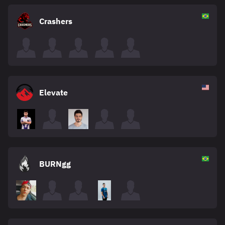
Crashers
Elevate
BURNgg