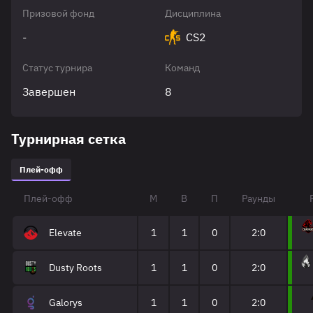
Призовой фонд
Дисциплина
-
CS2
Статус турнира
Команд
Завершен
8
Турнирная сетка
Плей-офф
Плей-офф
М
В
П
Раунды
Elevate
1
1
0
2:0
Dusty Roots
1
1
0
2:0
Galorys
1
1
0
2:0