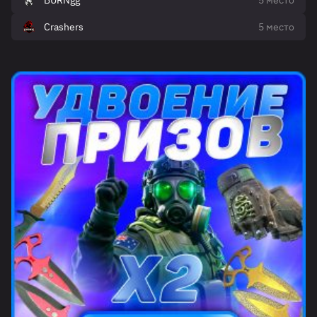
BURNgg
5 место
Crashers
5 место