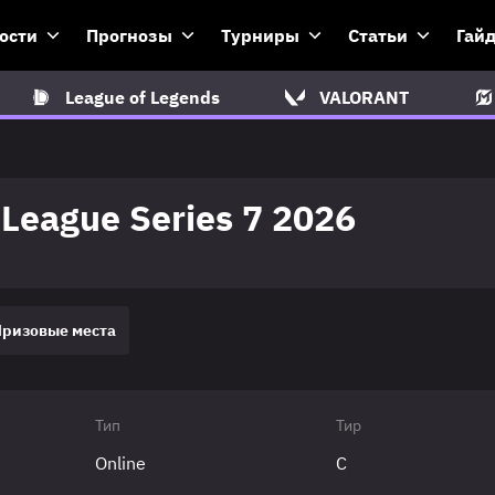
ости
Прогнозы
Турниры
Статьи
Гай
League of Legends
VALORANT
League Series 7 2026
Призовые места
Тип
Тир
Online
C