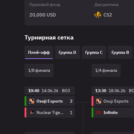
Призовой фонд
Дисциплина
20,000 USD
CS2
Турнирная сетка
Плей-офф
Группа D
Группа C
Группа B
1/8 финала
1/4 финала
10:40
14.06.26
BO3
13:30
18.06.26
B
Oxuji Esports
2
Oxuji Esports
Nuclear TigeRES
1
Infinite