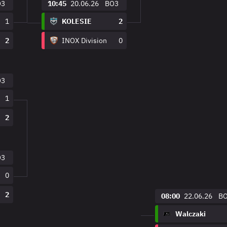
O3
10:45
20.06.26
BO3
1
KOLESIE
2
2
INOX Division
0
O3
1
2
O3
0
2
08:00
22.06.26
B
Walczaki