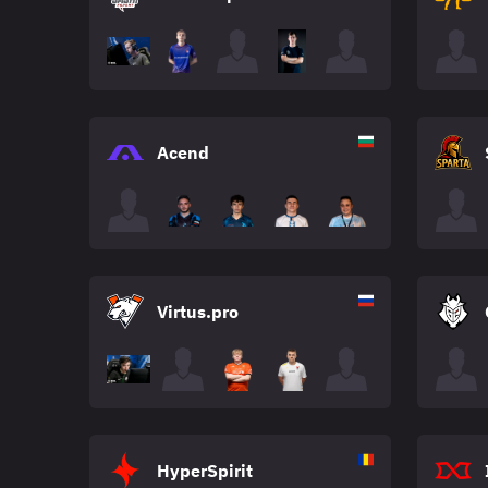
Acend
Virtus.pro
HyperSpirit