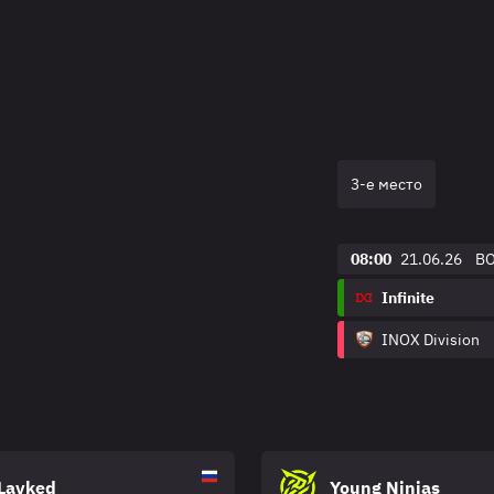
3-е место
08:00
21.06.26
B
Infinite
INOX Division
Lavked
Young Ninjas