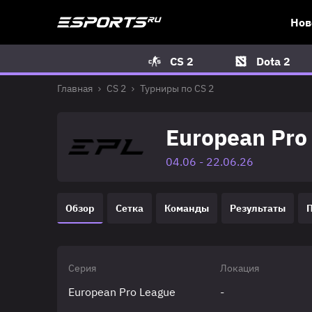
Нов
CS 2
Dota 2
Главная
CS 2
Турниры по CS 2
European Pro 
04.06 - 22.06.26
Обзор
Сетка
Команды
Результаты
Серия
Локация
European Pro League
-