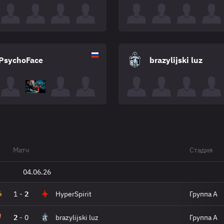
PsychoFace
brazylijski luz
Матч
Стадия
04.06.26
1
-
2
HyperSpirit
Группа A
2
-
0
brazylijski luz
Группа A