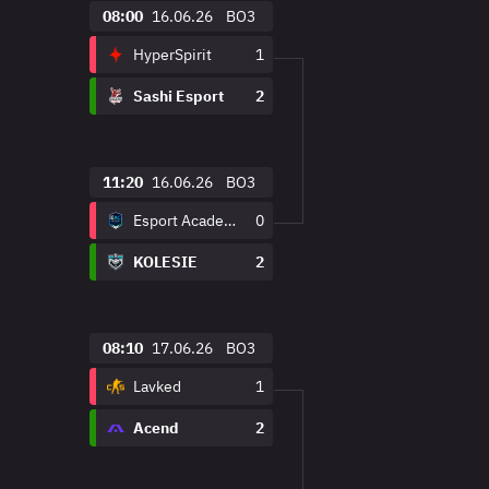
08:00
16.06.26
BO3
HyperSpirit
1
Sashi Esport
2
11:20
16.06.26
BO3
Esport Academy Copenhagen
0
KOLESIE
2
08:10
17.06.26
BO3
Lavked
1
Acend
2