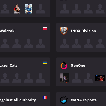
Walczaki
INOX Division
Lazer Cats
GenOne
against All authority
MANA eSports