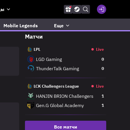
ды
Mobile Legends
Еще
Матчи
LPL
Live
LGD Gaming
0
ThunderTalk Gaming
0
LCK Challengers League
Live
HANJIN BRION Challengers
1
Gen.G Global Academy
1
Все матчи