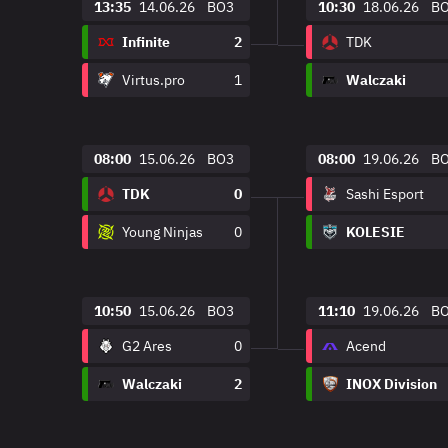
13:35
14.06.26
BO3
10:30
18.06.26
B
Infinite
2
TDK
Virtus.pro
1
Walczaki
08:00
15.06.26
BO3
08:00
19.06.26
B
TDK
0
Sashi Esport
Young Ninjas
0
KOLESIE
10:50
15.06.26
BO3
11:10
19.06.26
B
G2 Ares
0
Acend
Walczaki
2
INOX Division